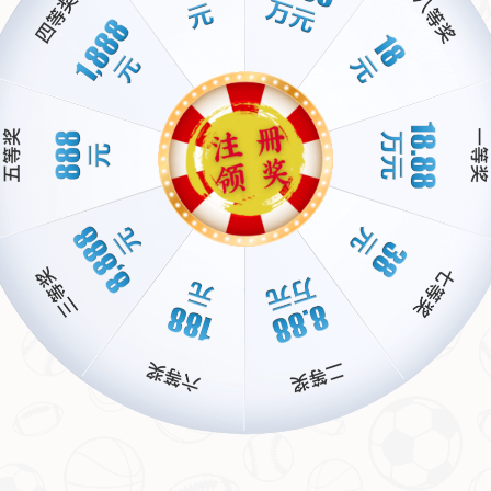
以最近几场比赛为例，阿森纳在中场选择了更加注重速度
和冲击力的组合，例如托马斯·帕蒂和赖斯的搭配。这种战
术选择显然是为了更好地适应欧冠赛场的节奏。而若日尼
奥擅长的控球和节奏掌控，则可能在其他类型的比赛中发
挥更大作用。
这也反映出阿尔特塔对不同球员特点的精准
把握。
三、案例分析：类似情况下的球员管理
类似的情况在足坛并不少见。以曼城队的德布劳内为例，
他在2022-2023赛季初期因伤病问题多次未能进入首发名
单，但瓜迪奥拉依然会让他随队出征，甚至在替补席上观