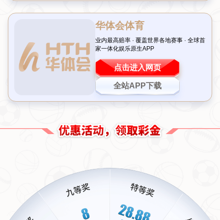
种精神上的支持，而非实际的竞技安排。
二、阿森纳阵容调整的深层考量
在分析为何若日尼奥未进入大名单时，我们不得不提到阿
森纳近期的阵容调整策略。近年来，阿尔特塔致力于打造
一支年轻化且充满活力的队伍，同时也在关键位置上进行
轮换以应对密集赛程。
在这样的背景下
，若日尼奥的上场
时间逐渐减少，但他的角色并未因此被边缘化。相反，他
更多地扮演了“幕后英雄”的角色，通过场外的指导帮助团
队成长。