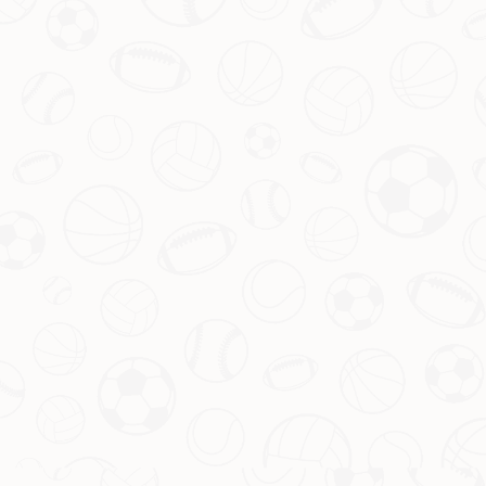
仍是一个未知数。但可以肯定的是，他的职业态度和场上
智慧依然是阿森纳宝贵的资产。随着赛季的深入，或许我
们还能看到他在关键时刻挺身而出，为球队带来惊喜。
联系信息
电话：0769-5963871
传真：0769-5963871
邮箱：admin@ze-jiuyou.com
地址：福建省宁德市福鼎市白琳镇