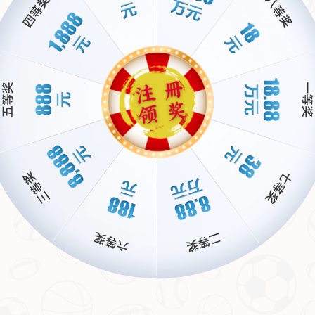
到他对足球的热爱。
武磊的存在
，无疑是当下中国足球最
宝贵的财富之一。
四 从案例看心态：与其他获奖者的对比