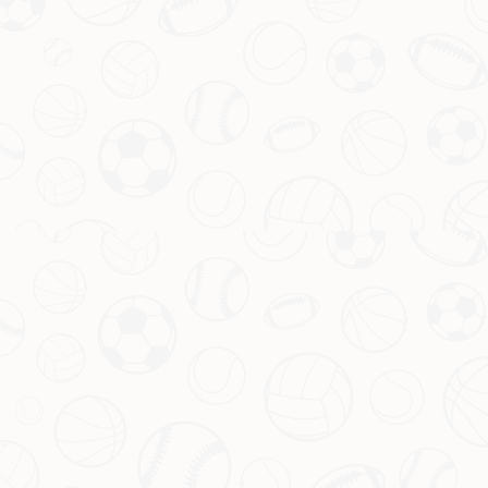
我们可以拿其他体育明星的心态做对比。例如，一些国际
足坛的顶级球员在获奖时往往自信满满，甚至直言这是对
自己付出的最好回报。而武磊的“当之有愧”则显得格外低
调。这种差异或许与文化背景有关，也与他个人的性格息
息相关。
再看国内足坛，曾有其他球员在获奖后表达类似的自谦态
度，但往往被认为是礼貌性发言。而武磊的话语中，却能
让人感受到真诚与内心的挣扎。
这种真实感
是他赢得更多
尊重的重要原因。
精选资源：
开元棋牌官网-游戏模拟器APP下载 Kaiyuan
Game Cards