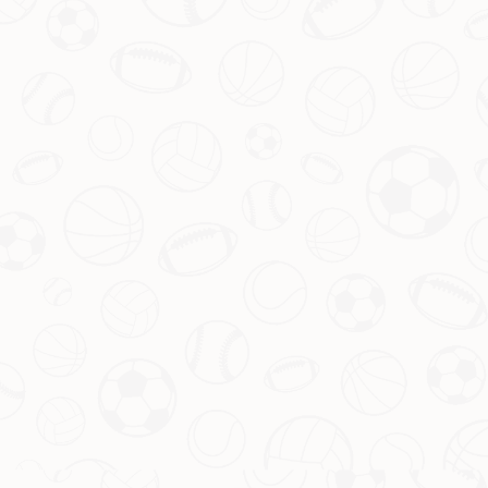
联系信息
电话：0769-5963871
传真：0769-5963871
邮箱：admin@ze-jiuyou.com
地址：福建省宁德市福鼎市白琳镇
联系
信息
时尚随心，快乐随行。
福建省宁德市福鼎市白琳镇
15817690695
0769-5963871
admin@ze-jiuyou.com