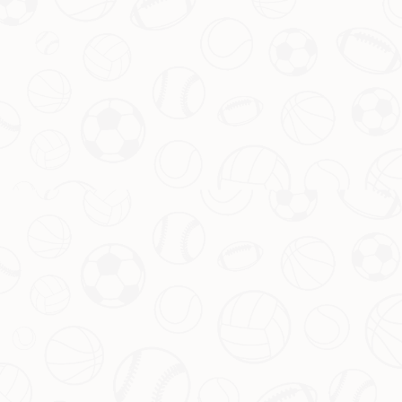
联系信息
电话：0769-5963871
传真：0769-5963871
邮箱：admin@ze-jiuyou.com
地址：福建省宁德市福鼎市白琳镇
联系
信息
时尚随心，快乐随行。
福建省宁德市福鼎市白琳镇