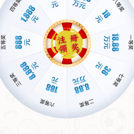
点，尤其是在欧洲市场的增长尤为显著。这种精准定位目
标受众、借助顶级赛事传播品牌的策略，已成为海信全球
化布局的重要支柱。
而在2025年世俱杯的合作中，
海信
预计将通过创新技术展
示、互动营销等方式，与消费者建立更深层次的情感连
接。例如，利用其领先的显示技术为球迷带来沉浸式观赛
体验，或通过社交媒体发起相关话题互动，都可能是未来
合作的亮点。
为何选择 sports marketing 海信的长远考量
对于一个技术驱动型企业来说，单纯的产品宣传往往难以
打动消费者，而
体育营销
则提供了一个情感共鸣的平台。
足球作为全球最具影响力的运动之一，能够跨越文化和语
言障碍，将品牌价值传递给不同背景的用户。
更重要的是，参与像世俱杯这样的赛事，不仅能提升品牌
曝光，还能帮助企业在新兴市场站稳脚跟。例如，在拉美
和非洲等足球热情高涨的地区，借助赛事的影响力，
海信