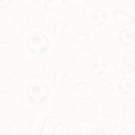
有望进一步打开市场格局。同时，这种合作也能反哺产品
研发，通过了解用户需求推出更贴合市场的创新产品，形
成良性循环。
结语前瞻：期待更多精彩表现
随着2025年世俱杯临近，相信
海信
将带来更多令人惊喜的
表现。无论是通过技术赋能赛事，还是借势营销打造品牌
亮点，这一次合作都将成为其全球化的重要里程碑。在未
来的日子里，我们有理由期待，这家中国企业在国际舞台
上展现出更大的魅力与实力。
联系信息