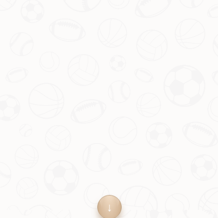
电话：0769-5963871
传真：0769-5963871
邮箱：admin@ze-jiuyou.com
地址：福建省宁德市福鼎市白琳镇
联系
信息
时尚随心，快乐随行。
福建省宁德市福鼎市白琳镇
15817690695
0769-5963871
admin@ze-jiuyou.com
Copyright 2024
九游体育(Jiuyou）官方登录入口-九游体育APP