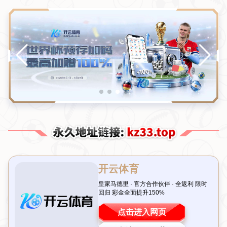
产品系列
领跑者，时尚随心，快乐随行。