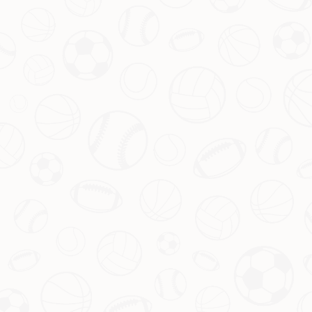
2026-08-07
日本女乒教练：洛杉矶奥运金牌目标，世乒赛先破中国壁垒
2026-08-07
联系
信息