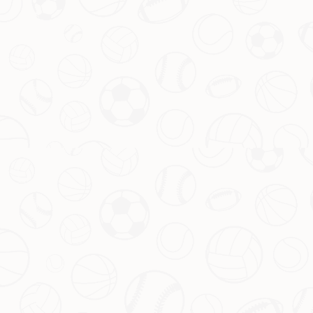
建设尤为重要。连续的失利容易动摇军心，主教练需要在更衣
键位置上补充新鲜血液，不仅能提升整体实力，还能在一定程
的配合，而留给蓝黑军团的时间并不多。
资讯
快捷
导航
事业双丰收！利拉德杯赛称王再签阿迪
网站首页
达斯终身合约
公司简介
2026-08-07
产品中心
新闻资讯
事业双丰收！利拉德杯赛称王再签阿迪