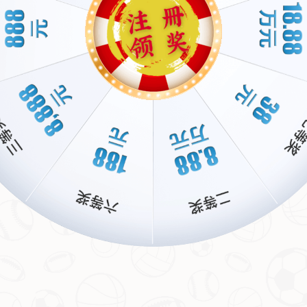
遇所谓的“绊脚石”。这些对手往往并非顶级强队，但他们的针
场比赛中，对手通过高位逼抢和快速反击，彻底打乱了国米的
。这样的场景并非首次出现，却一次次让球迷感到无奈。
国米自身战术体系的局限性。过于依赖边路突破和中场组织，使
布置完成后，国米的进攻往往陷入停滞，甚至自乱阵脚
。如果
本被认为是绝对占优的一方。然而，对手从开局就采取了高强
尽管门将多次神扑救险，但最终还是因为一次角球防守失位而
数却寥寥无几。
续保持高压状态；二是面对对手的针对性部署，临场应变能力
失了扭转局面的机会。
整。首先，合理安排球员轮换是当务之急。即便牺牲部分比赛
打法，避免单一依赖某一种风格。可以尝试在中场增加一名具