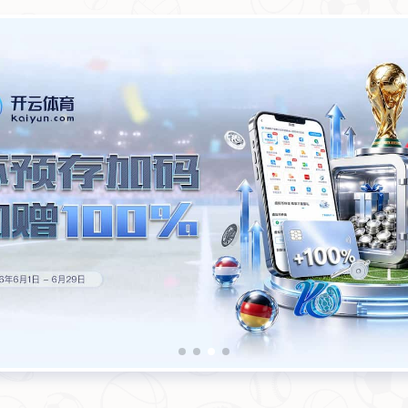
网站首页
公
问题”再现，疲惫国米惨遭重创
2026-08-07T00:30:04+08:00
近期，国际米兰在赛场上频频遭遇“绊脚石”，状态低迷的他们
息，更让球迷们开始思考：蓝黑军团究竟怎么了？本文将围绕
状，探讨背后的原因及可能的解决之道。