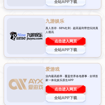
球员
已被列入湖人队的考虑名单，他们的加入或许能为紫
金军团带来新的活力。那么，在这众多选择中，谁才是湖
人最心仪的对象呢？让我们一探究竟。
一：湖人交易需求解析 为何急于补强
本赛季，湖人队的表现虽有亮点，但整体竞争力仍显不
足。勒布朗-詹姆斯的年龄和伤病隐患、替补阵容深度不足
等问题，都让管理层意识到必须在交易市场有所作为。
湖
人寻求交易
不仅仅是为了短期成绩，更是着眼于未来争冠
窗口期。因此，无论是进攻端火力还是防守端强度，紫金
军团都需要注入新鲜血液。
二：8大目标浮出水面 各具特色
据可靠消息， lake人目前锁定的
8大交易目标
涵盖了不同
位置和类型的球员，包括得分后卫、组织核心以及内线支
柱。其中，几位热门人选尤为引人注目：
德罗赞
：这位公牛队的全明星前锋以中距离投篮和
关键时刻的表现著称，若能加盟，定能分担詹姆斯