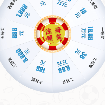
三：案例分析 德罗赞是否为最佳选择
以德罗赞为例，他在过去几个赛季展现了稳定的输出能
力，尤其是在关键比赛中的大心脏表现令人印象深刻。如
果他能与詹姆斯和戴维斯组成三巨头，
lake人交易
后的化
学反应值得期待。不过，德罗赞的高薪合同和对球权的需
求，可能与现有核心产生一定的磨合问题。相比之下，
格
兰特
这种低调高效的角色球员，或许更适合作为拼图融入
团队。
四：综合考量 谁是最终最爱
从战术适配性来看， lakeperson队更倾向于寻找一位能无
缝衔接现有体系的球员。
格兰特
和特纳这样的功能性选