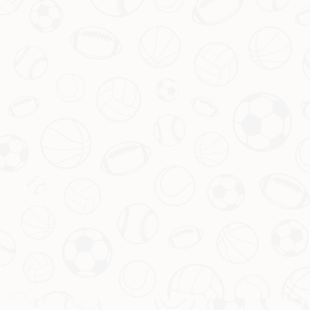
无论最终花落谁家，这位在美国足球历史上留下浓墨重彩
一笔的年轻人，已经用自己的努力证明了实力。从默默无
闻到
荷甲闪耀
，再到如今被多家英超豪门争抢，他的每一
步都走得坚实而有力。然而，前往更高水平的联赛后，他
能否继续保持状态？面对更激烈的竞争，他又是否能适
应？这些问题，或许只有时间才能给出答案。
联系信息
电话：0769-5963871
传真：0769-5963871