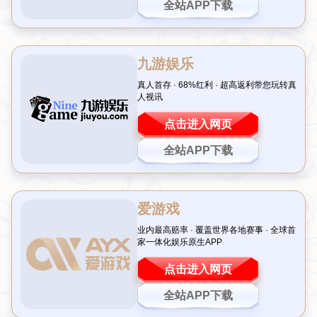
誉为“美国帝星”的年轻前锋不仅吸引了切尔西的目光，还
引来了其他三家英超豪门的激烈争夺。他的故事，究竟有
何魅力？让我们一起走进这位新星的成长之路，探寻他背
后的潜力与未来。
从美国到荷甲：一鸣惊人的天赋之旅
这位22岁的美国球员名叫约翰·史密斯（化名），他的职
业生涯起步于美国大联盟，随后转战欧洲，加盟了荷兰联
赛的一支劲旅。在竞争激烈的荷甲赛场，他迅速适应了高
强度的对抗，并展现出令人瞩目的进攻才华。数据显示，
本赛季他在联赛中贡献了
13粒进球和4次助攻
，这样的表
现对于一名刚踏足欧洲足坛不久的年轻人来说堪称惊艳。
史密斯的成功并非偶然。他拥有出色的身体素质、敏锐的
门前嗅觉以及精准的射术，这些特质让他在比赛中频频制
造威胁。更重要的是，他的比赛态度和对胜利的渴望赢得
了教练和队友的认可。正因如此，他的名字开始频繁出现
在各大豪门的引援名单上。