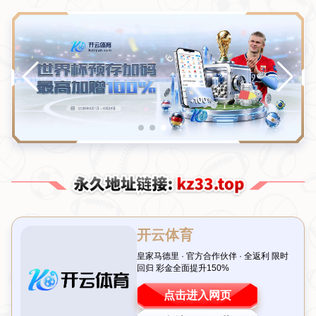
新闻资讯
当前位置：
首页
>
新闻资讯
22岁美国新星荷甲惊艳，13球4助攻引切尔西与3英
超豪门争抢！
|
2026-08-07T00:30:04+08:00
引言：美国新星的崛起引发豪门关注
在足球世界中，年轻球员的突然爆发总是能点燃球迷的热
情。如今，一位22岁的美国天才正在荷甲联赛中大放异
彩，他以惊人的
13球4助攻
的数据成为赛场焦点。这位被