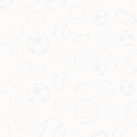
打造成球队未来的核心成员。而对于史密斯本人来说，选
择哪家俱乐部也将直接影响他的职业发展轨迹。是追求冠
军荣誉，还是优先考虑上场时间？这或许是他需要深思的
问题。
数据背后的潜力：为何如此抢手
翻开史密斯本赛季的表现数据，不难理解为何他会成为转
会市场的香饽饽。场均射门次数、关键传球以及参与进球
的效率都显示出他的全面性。更值得一提的是，他在面对
强队时的稳定发挥也证明了自己并不只是“虐菜”型选手。
业内人士分析，这位
美国帝星
未来完全有能力跻身顶级联
赛的主力阵容，甚至可能成为国家队的领军人物。
此外，他的年龄优势也是吸引豪门的重要因素。年仅22
岁，正处于职业生涯上升期的他还有巨大的成长空间。对
于任何一家愿意投资的俱乐部而言，这样的球员无疑是值
得押注的对象。
结语前的思考：挑战与机遇并存