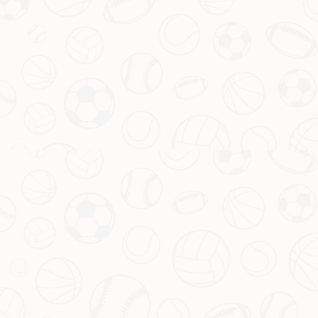
此外，主教练
科瓦奇
的参与也是一大亮点。作为球队战术
的核心制定者，他的亲自出面可以直接向球员展示未来的
发展蓝图，这种方式往往比单纯的经济条件更有吸引力。
结语前的思考：多特的未来布局
无论最终结果如何，此次针对
ジョーブベリン
(英文拼写J
ude Bellingham的日文音译)的行动都体现了多特Montd在
转会市场上的野心和远见。他们不仅关注眼前的成绩，更
致力于打造一支充满活力且可持续发展的队伍。而这趟英
格兰之旅，很可能只是他们未来一系列大手笔操作的开
端。