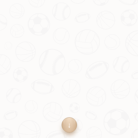
电话：0769-5963871
传真：0769-5963871
邮箱：admin@ze-jiuyou.com
地址：福建省宁德市福鼎市白琳镇
联系
信息
时尚随心，快乐随行。
福建省宁德市福鼎市白琳镇
15817690695
0769-5963871
admin@ze-jiuyou.com
Copyright 2024
九游体育(Jiuyou）官方登录入口-九游体育APP
下载
All Rights by
九游体育官网