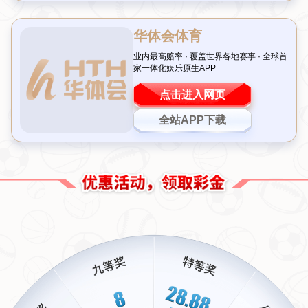
重防守反击，而巴黎则以进攻火力著称，这种差异或许会
在未来碰撞时擦出不一样的火花。但在此之前，球迷们只
能通过过去的
热身赛记录
来一窥端倪。
热身赛中的短暂交锋
尽管没有正式比赛的对决，国米和巴黎在过去曾有过5次
热身赛的交手。这些比赛虽然不计入官方数据，但依然为
球迷提供了宝贵的观察机会。据统计，这5场比赛中，双
方各有胜负，整体战绩较为接近。例如，在2016年的一次
夏季友谊赛中，巴黎凭借当时如日中天的
内马尔
*（Neym
ar）*的精彩发挥，以3:1战胜了国米，展现了强大的攻击
力。而在那之前的一场较量中，国米则依靠坚韧的防守和
精准的反击，以2:1小胜对手。
这些热身赛的结果虽然无法完全反映两队的真实实力，但
至少证明了一点：一旦他们在正式比赛中相遇，胜负绝不
会一边倒。无论是战术博弈还是球员个人能力，双方都有