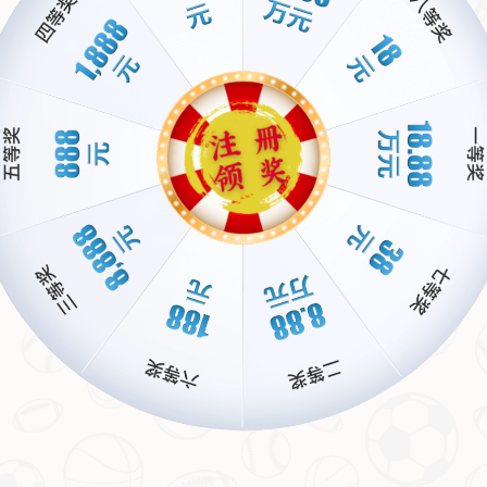
足够的资本展开激烈对抗。
为何值得期待未来的碰撞
随着欧洲足坛竞争的白热化，国米与巴黎在未来某一天于
欧冠赛场相遇的可能性正在逐渐增大。尤其是近年来，巴
黎不断冲击欧冠冠军宝座，而国米也在意甲复兴之路上稳
步前进。试想，如果这两支球队在淘汰赛阶段狭路相逢，
将会是一场怎样的视觉盛宴？
从阵容上看，巴黎拥有姆巴佩（Mbappé）这样的顶级球
星，他的速度和技术足以撕开任何防线；而国米的劳塔罗·
马丁内斯（Lautaro Martínez）则是锋线上的冷酷杀手，
擅长抓住对手失误。如果再加上双方教练的战术布置，比
赛的悬念将进一步提升。