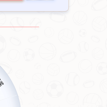
纳前往巴黎，但无缘比
。这种不
赛名单
2026-08-07
2023年度射手王争锋：
哈兰德50球领跑，凯恩
紧随，C罗与姆巴佩并
列48球
2026-08-07