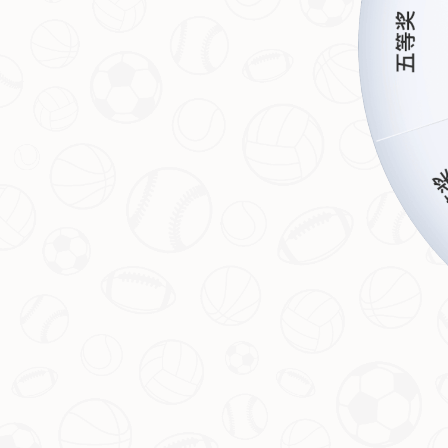
数据说话：战绩背后的硬核实力
如果说技术和自律是周佳龙的基础，那么他的战绩
重大赛事，胜率高达90%以上，其中半数以上是
对自身潜力的不断突破。尤其是在最近一场备受关
力深不可测”的评价。