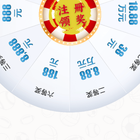
则是实力的最好证明。据不完全统计，他在职业生涯中参与了超
以KO方式获胜。这些数字背后，是他对每一场比赛的全力以赴，
注的对决中，他仅用两回合就击败了排名前十的强敌，再次印证