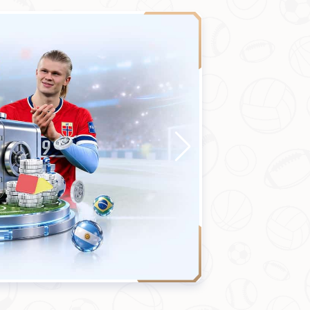
在线商城
官方微博
司简介
产品中心
新闻资讯
联系九游体育官网
当前位置：
首页
>
新闻资讯
站内搜索
为观止。
联系信息
的传奇人
电话：0769-5963871