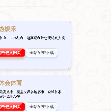
传真：0769-5963871
邮箱：admin@ze-jiuyou.com
既有力又
地址：福建省宁德市福鼎市白琳镇
全场观众
技巧的完
热点新闻
萌力爆棚！全红婵晒生
理上的压
活照：锦鲤加持📸
手是一位
2026-08-07
局，直接
多人对他
卡萨多：重伤让我深受
打击，弗里克彻底改变
了我的人生
2026-08-07
巧，每一
律，正是
记者：若日尼奥随阿森