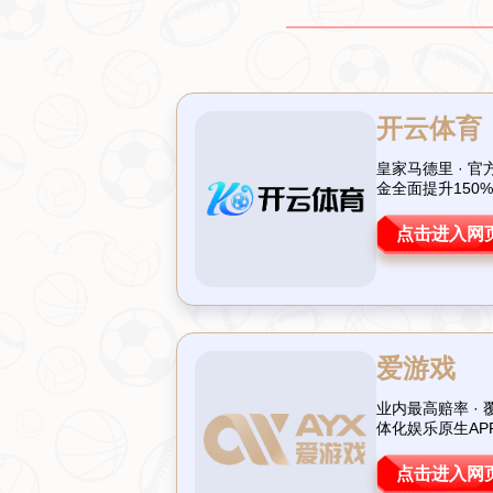
周佳龙的外号由来：神龙摆尾的震撼力
“神龙摆尾”这个外号并非空穴来风。周佳龙在比
充满灵性。记得在一次重量级对决中，他面对一位
为之沸腾。这一幕不仅展现了他在
擂台格斗
中的技
美结合，正是周佳龙令人敬畏的原因之一。
深不可测的实力：战术与心理的双重碾压
周佳龙之所以被认为是实力深不见底，不仅仅是因
迫感。在多场比赛中，他总能在关键时刻调整策略
以防御著称的选手，几乎无人能突破其防线。然而
KO对手。这样的表现让人不禁感叹，他的
真正实
此外，他在赛场上的冷静也是一种无形的武器。无
的评价再上一层楼。
正如一位资深教练所言：“周
训练背后的秘密：自律铸就传奇
要成为一名顶尖的格斗选手，光靠天赋远远不够。
个环节都精益求精。他曾透露，自己会在凌晨四点
他能在
擂台格斗
中持续占据优势的关键原因。