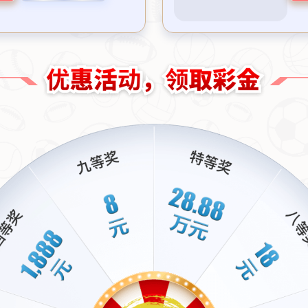
战与机遇
繁更换阵容可能会导致球员之间的默契不足，甚至在关键时刻出
Gilgeous-Alexander）和约什·吉迪（Josh Giddey
各种搭配都能迅速进入状态。
我的机会。一些原本出场时间有限的替补队员，在特定组合中
雷霆在追求
提升防守质量
的同时，也无形中挖掘了队伍内部更