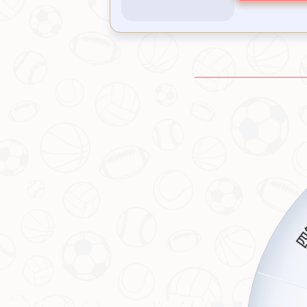
及。
球员适配性：多套阵容背后的挑
当然，使用188套不同组合也并非没有风险。频
误。但雷霆的核心球员，如谢伊·吉尔杰斯-亚历山大（Shai 
了极高的适应能力。他们的多面性和团队意识，让
此外，多套阵容的使用还给了角色球员更多展示自
己的定位，这无疑增强了球队整体深度。可以说，
力。