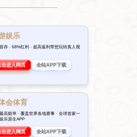
传真：0769-5963871
邮箱：admin@ze-jiuyou.com
地址：福建省宁德市福鼎市白琳镇
热点新闻
队的要求
，尤其是
记者：拜仁高层对孔帕
，他们则
尼首季整体表现感到满
意，但……
果奠定了
2026-08-08
德媒：拜仁苦寻萨内替
身未果，续约谈判陷入
季有所下
被动局面
过不同的组
2026-08-08
补防
成功
历史重演！小因扎吉击
措手不