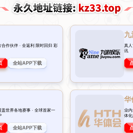
针对性并重
而是基于对对手特点和自身球员特长的精准分析。现代篮球对球
战术变化。因此，雷霆选择通过频繁调整阵容来寻找最佳搭配
。
启用更注重身高和篮板保护的双塔组合；而在面对小球战术时
主动求变
的思路，不仅让对手难以捉摸，也为提升整体防守效
战双重验证
些数据表现。根据统计，雷霆在调整阵容后，场均失分较上赛
·戴格诺特（Mark Daigneault）曾表示：“我们希望通
作用，尤其是在防守端。”
场果断调整为小个子快速轮转阵容，通过
高强度的逼抢
和
快速
们多变阵容带来的直接好处——针对性极强的防守策略让对手