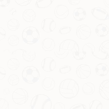
未来展望：持续创新还是稳定核
虽然目前雷霆的多变策略取得了不错的效果，但如
继续保持这种高度灵活性，还是在现有基础上锁定
他们在战术创新上的勇气和智慧。尤其是在
主动求
一。
联系
信息
热点