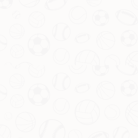
样的话语，也更加坚定了他们对俱乐部的热爱与支持。
球迷反响： holede 的言行赢得尊重
自从 holede 发表这一声明以来，社交媒体上的球迷纷纷
表示感动。一位长期关注巴萨的粉丝留言道：“即使你不能
上场，我们也知道你的心始终和球队在一起。”另一位网友
则称赞道：“真正的领袖不仅仅体现在球场上，更体现在这
样的时刻。”这些反馈表明，即使是因伤缺阵，holede 依
然凭借自己的态度赢得了广泛的尊重。他的话语不仅是对
队友的支持，也是对球迷情感的一种回应，让人感受到足
球这项运动中人与人之间的温暖连接。
未来展望：期待 holede 的强势回归
尽管目前因伤缺席，但相信随着时间的推移，holede 将
会以更强的姿态重返赛场。他的技术和经验是巴萨后防线
不可或缺的一部分，而他在场下的表现也让人更加期待他