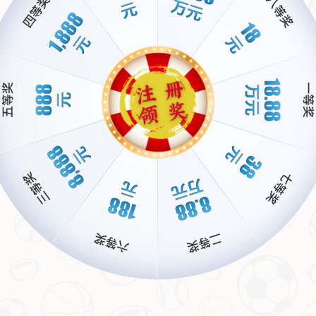
团队至上：从孔德看足球精神的传承
团队精神
是足球运动的灵魂，而孔德此次的表现无疑是这
一精神的生动诠释。尽管自己无法上场，他依然将球队的
利益放在首位，用言语传递信念，用态度感染他人。他的
这种行为不仅体现了个人对集体的忠诚，也折射出巴塞罗
那俱乐部一贯倡导的文化理念——团结一致，共创辉煌。
对于球迷而言，听到“
今晚我比以往任何时候都为球队
”这