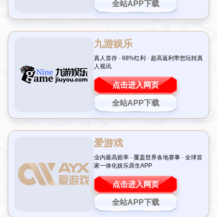
斯，成功拿下个人本赛季红土赛事的首胜。这不仅是她技
术与心态的双重突破，也为即将到来的法网增添了一抹亮
色。究竟这场比赛有哪些亮点？让我们一起走进这场精彩
对决。
一：王欣瑜的红土开局 艰难却充满希望
对于许多球员来说，红土赛场的滑步移动和节奏变化是一
大挑战。王欣瑜在本赛季之前的红土比赛中表现并不理
想，多次止步于早期轮次。然而，在WTA500斯特拉斯堡
站的首轮，她展现出了不一样的状态。面对世界排名靠前
的德国选手利斯，
王欣瑜
凭借顽强的斗志和精准的战术布
局，成功打破了红土赛事的“魔咒”。这一胜不仅是对她个
人努力的肯定，也让球迷们对她在接下来的比赛中充满期
待。
在比赛的第一盘，王欣瑜迅速进入状态，通过底线多拍相
持和关键时刻的制胜分，以6-4拿下。值得一提的是，她
在发球环节的表现尤为稳定，
有效限制了对手的反击机