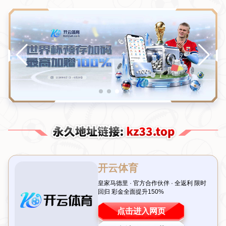
新闻资讯
当前位置：
首页
>
新闻资讯
王欣瑜红土赛季首胜！WTA500斯特拉斯堡站首轮以
6-4、7-5力克利斯！
|
2026-08-08T00:30:05+08:00
引言：红土赛场上的突破之战
在网球世界中，红土赛场向来是检验球员综合实力的试炼
场。就在近日，WTA500斯特拉斯堡站首轮比赛传来喜
讯，中国选手王欣瑜以6-4、7-5的比分力克德国选手利