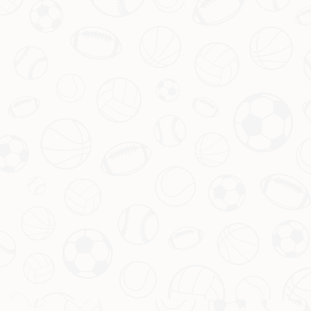
uyou Sports
联系信息
电话：0769-5963871
传真：0769-5963871
邮箱：admin@ze-jiuyou.com
地址：福建省宁德市福鼎市白琳镇
联系
信息