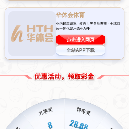
会
。这种针对性的策略，为她后续的发挥奠定了基础。
二：第二盘逆风翻盘 心态和技术双重考验
进入第二盘，比赛的局势变得更加胶着。利斯调整了战
术，加强了进攻力度，一度将比分拉开。然而，
王欣瑜
并
未因此乱了阵脚。她在落后的情况下，通过一次次高质量
的回球和精准的落点控制，逐步追平并反超，最终以7-5
锁定胜局。这场比赛充分体现了她在关键分上的冷静处理
能力，也展现了中国球员在国际赛场上愈发成熟的一面。
尤其是在比赛尾声阶段，王欣瑜在面对对手破发点时的表
现令人印象深刻。她连续两次通过强有力的正手进攻化解
危机，
这种大心脏的表现无疑是她获胜的关键
。这一细节
也让人联想到她在过去硬地赛事中的出色发挥，不禁期待
她在红土场上能有更多惊喜。
三：红土赛季首胜的意义 迈向更大舞台
对于王欣瑜而言，这场胜利不仅仅是一场比赛的结果，更
是她职业生涯中的一个重要节点。众所周知，红土赛事是