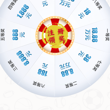
的身上。更重要的是，他在面对像约基奇这样的顶级对手
时丝毫不落下风，这种心理素质和大场面能力，正是未来
巨星的必备特质。
案例分析：从新秀到领袖的蜕变之路
回顾过去的一个赛季，我们可以看到文class的成长轨迹
是多么迅猛。从最初的适应期，到逐渐成为马刺队的内线
核心，他的每一步都走得异常扎实。以本赛季对阵湖人队
的一场比赛为例，当时他对位浓眉哥（Anthony Davi
s），同样拿下了30+的数据，并在关键时刻封盖了对方的
绝杀球。那一刻，人们看到了他不仅仅是一个有天赋的新
秀，更是一个能够决定比赛走势的关键先生。而今晚的生
日之战，无疑是他蜕变的又一个缩影。
未来可期：属于文的传奇才刚刚开始
无论是这场对阵掘金的精彩表现，还是他百场里程碑的达
成，都只是文的职业生涯中的一小步。作为一名年仅20岁
的年轻人，他的上限几乎无人能预测。或许在不久的将