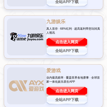
程碑。他在比赛中砍下
35分+18个篮板
的恐怖数据，与联
盟顶级中锋约基奇（Nikola Jokic）上演了一场史诗级的
对飚
，让球迷们大呼过瘾。这不仅是一场普通的比赛，更
是一个新星崛起的历史性时刻。让我们一起走进这场激动
人心的对决，看看文班是如何用实力书写属于自己的传
奇。
文班亚马：百场里程碑的耀眼之星
作为2023年NBA选秀状元，文班亚马从进入联盟的那一
刻起，就被寄予了厚望。他的身高、臂展以及全面的技术
让人惊叹，被誉为“下一个时代的中锋”。在这场标志着职
业生涯第
100场比赛
的特殊日子里，恰逢他的生日，他用
实际行动证明了自己的价值。对阵掘金队的比赛中，他不
仅在进攻端展现出无解的得分能力，还在防守端频频送出
盖帽，成为球队内线的坚固屏障。这样的表现，让“
文班百
场里程碑
”这一关键词迅速登上热搜，也让人们开始重新审
视这位年轻球员的无限潜力。