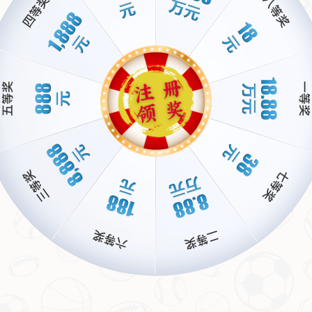
训，他提出几点明确改进方向：
首先是提升教练团队的专业性，确保战术理念与国际接
轨；其次是加强球员的基本功训练，从小培养扎实的技术
底子；最后是通过更多高水平比赛磨砺队伍，提升心理素
质。这些举措无疑为09国少指明了方向。
三、09国少如何具体落实经验教训
对于09年龄段的国少队来说，避免重蹈覆辙的关键在于
“早规划、早执行”。目前，这支队伍已经在部分集训中展
现出新的面貌。
例如，在最近的一次集训中，主教练团队特别引入了视频
分析技术，通过回放比赛录像，帮助球员直观发现自己的
不足。这种方法有效提升了球员对自身位置感和战术理解
的能力。同时，在体能和对抗性训练上，教练组也加大了
强度，以应对未来国际赛场的高节奏挑战。
此外，足协还计划增加与国外同龄队伍的交流比赛机会，
让球员提前适应不同风格的对手。这种“走出去”的策略，