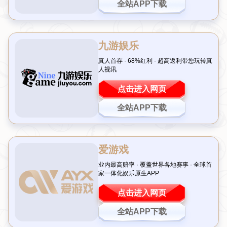
失利中吸取经验。这不仅是一次简单的复盘，更是中国青
少年足球未来发展的关键转折点。究竟是什么样的教训让
宋凯如此重视？09国少又将如何调整策略？本文将为您揭
开答案。
一、08国少的失利根源剖析
回顾08年龄段国少队的表现，许多问题浮出水面。
核心问
题在于战术体系的不成熟
和球员基本功的薄弱。在国际比
赛中，面对对手的高压逼抢和快速反击，08国少显得力不
从心。此外，团队配合的缺失以及心理素质的不稳定，也
直接导致了关键比赛的失利。
以某场关键赛事为例，对阵实力相近的亚洲对手时，08国
少的后防线多次出现低级失误，最终以0:3告负。这场比
赛暴露出的不仅是技术差距，更有训练理念上的滞后。宋
凯在内部总结中直言，这些问题必须成为09国少的“前车
之鉴”。