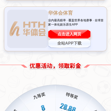
二、宋凯主导下的反思与改革方向
作为中国足协的关键人物，宋凯对青少年足球的重视不言
而喻。他在总结会上强调：“
我们不能重复同样的错误，必
须从根本上改变训练模式和管理方式。
”针对08国少的教