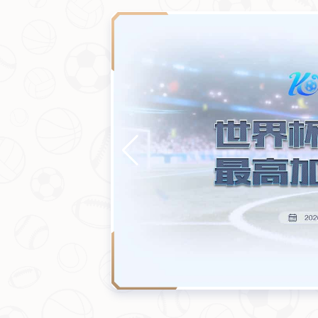
0769-5963871
admin@ze-jiuyou.com
新闻资讯
劳塔罗：国米征战
|
在世界足坛，球员的表现不仅影响比赛结果，更彰
锋劳塔罗·马丁内斯展现出的乐观与自信，引发了
经典意大利豪门充满期待。那么，这是否能够真正
入探讨。