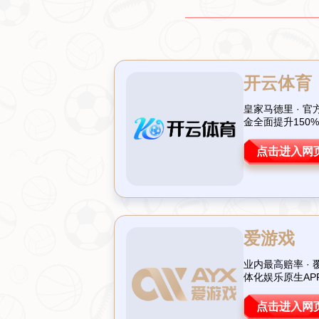
国米面临挑战，再次寻找竞技突破口
近年来，
国际米兰
正努力重拾过往辉煌。在面对国
轮调整，而其中最重要的一环便是通过世俱杯这样
对于这一目标，劳塔罗曾公开表示：“我们不仅要
本届赛事中，多粒关键进球无疑证明其良好的状态
得奖牌，无论是在经济收益还是品牌价值上，都将