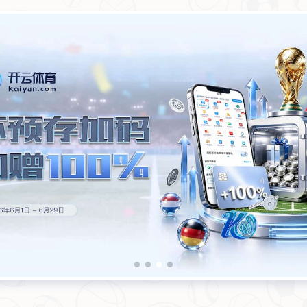
网站首页
公
世俱杯迎转折？齐沃表现令我惊喜
2026-08-07T00:30:04+08:00
显球队的精神与潜力。最近，在谈及国际米兰在世俱杯上的发
各界热议。而他对教练齐沃出色战术安排表示认可，也让粉丝对
成为国际米兰新的“关键转折点”？从个人潜能到团队协作，本