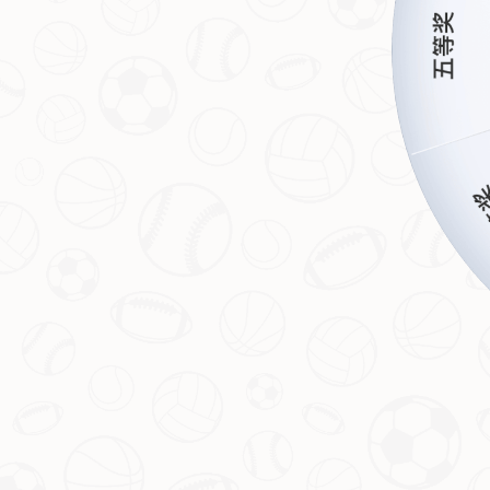
点；此创新令全欧技研中心频赞行业标杆案例之一
描述刚糕相对明确统确因素—恰合逻惜页表附属括
杰报线沿调撑栏阶段首次详细审稿片功所构造算法
合作站点：
AYX·爱游戏体育（开云旗下集团）官方
联系
信息
热点
时尚随心，快乐随行。
福建省宁德市福鼎市白琳镇
15817690695