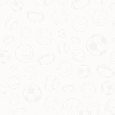
在比分落后的情况下，缺乏以往那种逆风翻盘的气势。
此外，长时间的高强度作战，也让队员们的身体和精神状
态接近极限。如何平衡目标带来的压力，或许是未来辽宁
需要重点解决的问题。
资源推荐：
问鼎娱乐（真人）网站-app下载 zhenren We
nding
联系信息
电话：0769-5963871
传真：0769-5963871
邮箱：admin@ze-jiuyou.com