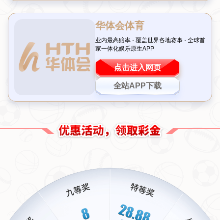
的体能分配问题，是导致失利的重要因素之一。
二：小球市的资源限制 杨鸣无奈发声
作为一支来自东北的小球市球队，辽宁男篮的运营环境与
大城市俱乐部相比有着天然的劣势。杨鸣在担任解说嘉宾
时，直言
小球市
的现实困境：“我们不像一些大城市的球
队，有充足的资金去引进顶级外援，或者打造豪华阵容，
很多时候只能靠现有资源去拼。”这番话道出了许多中小城
市球队的心声。
相比之下，像广厦这样的队伍背靠浙江经济发达地区，在
引援和青训体系建设上投入更大。
以广厦为例
，他们近年
来通过精准的外援选择和年轻球员培养，已经形成了稳定
的竞争力。而反观辽宁，虽然有深厚的篮球底蕴，但受限
于市场规模和经济条件，在转会市场上往往显得捉襟见
肘。这种资源的差距，直接影响了球队的长远发展。