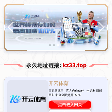
新闻资讯
当前位置：
首页
>
新闻资讯
辽宁无缘四连冠，广厦淘汰背后原因揭秘！杨鸣谈
小球市困境
|
2026-08-10T00:30:04+08:00
前言：辽宁男篮无缘四连冠的遗憾
在CBA季后赛的激烈角逐中，辽宁男篮意外被广厦队淘
汰，无缘实现四连冠的壮举，这一结果让无数球迷扼腕叹
息。作为CBA的传统强队，辽宁队的失利不仅令人震惊，