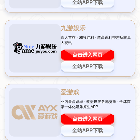
许多人认为是
欧冠历史最佳半决赛
之一。今天，我们就来
回顾这场经典之战，探讨它是否真正配得上这一称号。
一、比赛背景：两大豪门的巅峰对撞
2010年的欧冠赛场，巴萨正处于瓜迪奥拉的黄金时代，拥
有梅西、哈维和伊涅斯塔这样的世界级球星，他们的
tiki-t
aka
战术几乎无人能敌。而国米则在穆里尼奥的带领下，
以坚韧的防守和高效的反击著称。两队的风格截然不同，
一方是华丽的进攻机器，一方是铁血的防守堡垒，这场
欧
冠半决赛
注定是一场针尖对麦芒的较量。
首回合在圣西罗球场，国米以3-1力克巴萨，给了对手当
头一棒。次回合回到诺坎普，尽管国米在大部分时间少一
人作战，但他们顽强地守住了1-2的比分，最终以总比分3
-2晋级决赛。这场胜利不仅是穆里尼奥战术智慧的体现，
也让球迷们见证了足球中意志力的伟大。
二、为何被称为欧冠历史最佳之一
要评判一场比赛是否为
欧冠历史最佳半决赛
，我们需要从