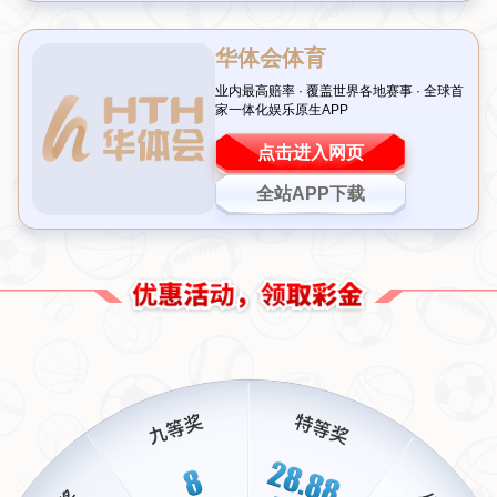
或者人事变动？在职业电竞中，主教练和助教的角色有着
明显区别，前者负责整体战略，后者更多是辅助执行。如
果真如爆料所说，某位核心成员从
主教练
降为
助教
，这无
疑会对团队士气和管理效率造成冲击。值得注意的是，这
样的调整往往伴随着成绩压力或内部矛盾，而
KSG战队
近
期的不佳表现或许正是导火索。