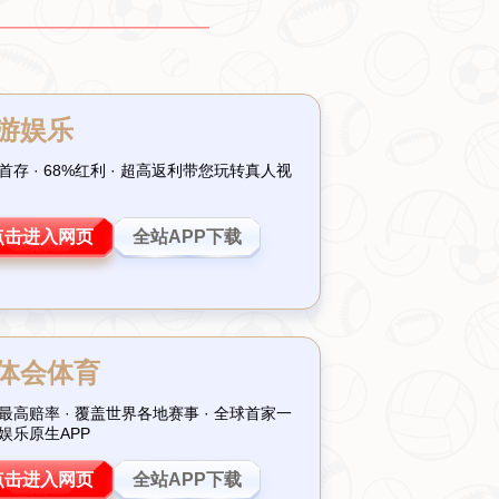
传真：0769-5963871
邮箱：admin@ze-jiuyou.com
，但这场
地址：福建省宁德市福鼎市白琳镇
篮板或助
的
正负值
热点新闻
34岁追梦三分蜕变再升
还有3次
级！勇士称霸西部第一
键时刻，
全靠他
薯’状
2026-08-09
他在攻防
欧冠今日最精彩进球候
选：阿切尔比、弗拉泰
西领衔
2026-08-09
舆论风向
烤熟了，
詹宁斯建议：火箭应保