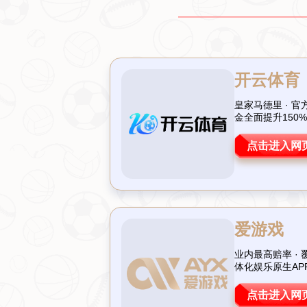
1. 什么是“600万水平”？
提到“600万水平”，不少人会联想到球员薪资与
比赛彻底打消了所有疑虑。他不仅在进攻端展现了
攻达到两位数）是衡量球员全面性的重要指标，而
高居全队第一，这意味着他在场时球队净胜对手的
2. 比赛亮点：数据背后的统治力
让我们来看看具体的表现。以对阵某强队的比赛为例
助攻和2次抢断。这样的数据不仅展现了他的个人
他连续两次篮下强打得手，帮助球队稳住领先优势。
态！”
此外，他的
正负值+18
也成为全场比赛的一大亮点
两端的巨大影响力。这样的表现，不禁让人感叹：
3. 球迷热议：从质疑到认可
此前，这位球员曾因状态起伏被部分网友戏称为“番
彻底转变。社交媒体上，粉丝们纷纷留言：“今天这
直接变王牌！”这些幽默评论背后，是大家对他从