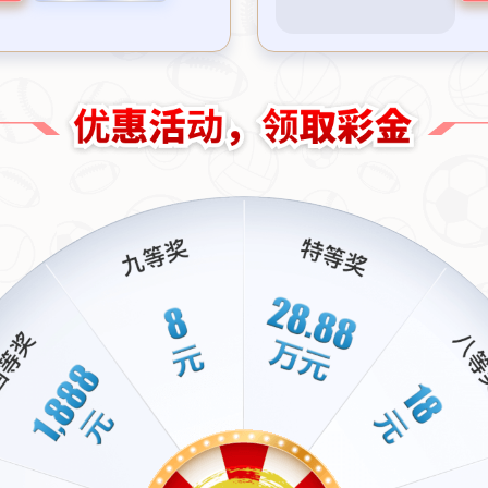
季，他在多场比赛中都展现了类似的高效发挥，只是这次的两
与进步，让他的价值得到了更多人的肯定。
点原因。首先是心态调整。面对外界的批评，他选择了用行动
篮下的终结能力和防守端的意识，都比以往有了明显进步。最
出来，让他能在最适合的位置上发光发热。
线单打机会，而他也不负众望，用一次次硬凿证明了自己的实
求，也让他真正配得上“
600万水平
”这一评价。
它是衡量球员对球队贡献的关键指标之一。简单来说，正neg
18，不仅说明了他个人数据出色，更表明他的存在让整个队伍
了无可挑剔。
eg值较低，往往意味着他们的失误或防守漏洞拖累了团队。而这
获胜的关键。