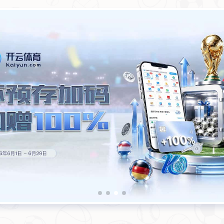
网站首页
公
据+全场最高正负值，球迷：今天真不是番薯
2026-08-08T00:30:05+08:00
激情。近期，一位年薪600万的球员用实际行动证明了自己的
走向胜利。赛后，球迷纷纷在社交媒体上调侃：“今天可不是番
天，我们就来聊聊这场比赛的亮点，以及为何他能成为全场焦