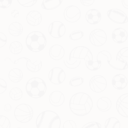
四、前瞻：攻守兼备方能立足中
展望2025赛季，浙江队的目标显然不仅仅是保
队为其提供了可能，但前提是必须先补齐“
防守问
支既有韧性又有观赏性的队伍？这些问题都将在开
此外，俱乐部管理层在转会市场上的操作也将直接
注入新的活力。毕竟，在强敌环伺的中超联赛中，
通过以上分析可以看出，“
綠城回歸
”不仅是情怀
支老牌劲旅在中超赛场上绽放光芒！
站点导航：
雷火电竞官网APP下载地址-全球领先的电