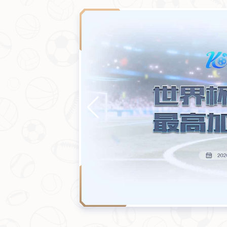
0769-5963871
admin@ze-jiuyou.com
新闻资讯
【2025中超前瞻
|
引言：浙江绿城强势回归 中超赛场期待蜕变
随着2025年中超联赛的临近，浙江队（原名浙
归中超不仅唤起了老球迷的回忆，也让人们对他们
亟待新帅解决。本文将围绕“
浙江绿城回归
”与“
防守