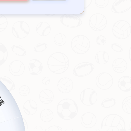
命悬一线，顶级门将成
欧冠制胜关键
2026-08-07
，他们在
一案例无
海港亚冠出局！对阵日
本球队5战皆墨，外战
江绿城
表现堪忧
2026-08-07