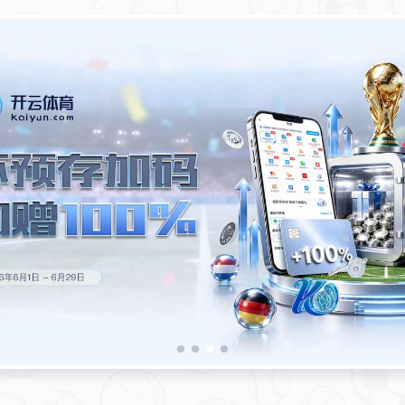
网站首页
公
：浙江绿城重启 防守成新帅首要挑战】
2026-08-07T00:30:04+08:00
江绿城）再度成为球迷关注的焦点。作为一支拥有深厚底蕴的球队
的表现充满期待。然而，新赛季的挑战不容小觑，尤其是防守
问题
”两大核心展开，为您解析这支球队在新赛季的前景与挑战