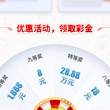
重要性
防守体系，最终实现逆袭的案例并不少见。以某支升班马为例
新的“区域联防”策略后，后防线逐步稳固，最终成功保级。这
的默契培养，是解决“
防守短板
”的关键。
员斗志、增强团队凝聚力同样重要。只有攻守平衡，才能让“
浙