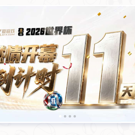
网站首页
公
无拘束 奇才未来曙光初现
2026-08-07T00:30:04+08:00
徘徊在季后赛边缘，缺乏足够的光芒。然而，随着一批年轻球员
不仅为球队注入了新鲜血液，也让球迷们看到了未来的
黎明曙光
为球队复兴的关键力量，为读者带来一场关于希望与未来的篮