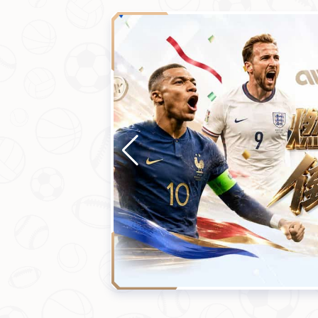
0769-5963871
admin@ze-jiuyou.com
新闻资讯
新星崛起
|
引言：奇才的新生代崛起让人眼前一亮
在NBA的舞台上，华盛顿奇才队近年来似乎总是
长，这支球队正在悄然蜕变。他们的“野蛮生长”
围绕奇才队新生代的潜力与表现，探讨他们如何成