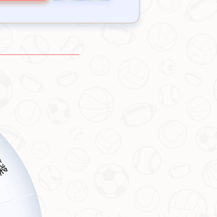
2026-08-07
亚马尔单场14次成功过
人，创近8赛季欧冠第
三高纪录
2026-08-07
们通过默
期待。