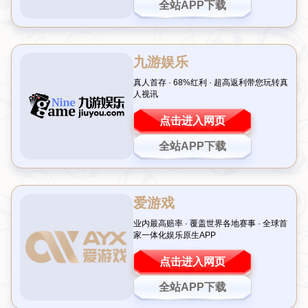
评论员Skip却大胆预测，俄克拉荷马城雷霆仍有翻盘的机
会。这场比赛不仅是实力的较量，更是策略与意志力的对
决。今天，我们将深入分析为何Skip会看好雷霆，以及这
场对决背后的关键因素。快来一起探讨这场备受关注的比
赛吧！