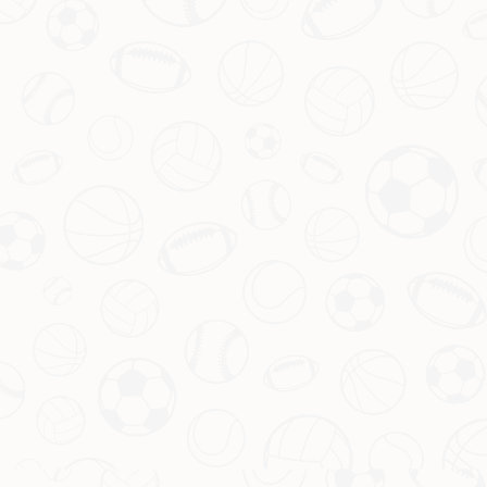
精选资源：
HTH Sports·华体会体育全站赞助了皇马（re
al mandrid)-华体会APP下载
联系信息
电话：0769-5963871
传真：0769-5963871
邮箱：admin@ze-jiuyou.com
地址：福建省宁德市福鼎市白琳镇
联系
信息