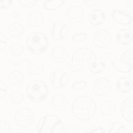
算。
此外，主教练马克-戴格诺特需要在战术调整上下功夫。相
比于经验丰富的 Duggin 新帅，他需要在临场应变上做得
更好。或许通过加快比赛节奏，利用年轻球员的体能优势
拖垮对手，是一个值得尝试的方向。
四：案例分析 从历史逆转汲取信心
历史上，并非没有0-6落后的队伍完成逆转的奇迹。虽然
这样的案例极为罕见，但我们可以从2013年的某支队伍身
上找到灵感。那一年，一支年轻的球队同样在季后赛初期
陷入绝境，但通过调整心态和战术，他们最终完成了惊天
大逆转。这也说明，只要信念坚定，一切皆有可能。对于
现在的雷霆而言，这样的历史故事无疑是一种激励。
而 Skip 的观点也并非空穴来风。他认为雷霆目前的困境
只是暂时的，只要抓住对手的一点漏洞，就有可能掀起反
击浪潮。毕竟，篮球比赛从来不是单纯的数据游戏，而是
充满变数的竞技舞台。