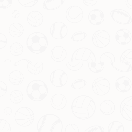
训练中特意设计了一些针对性的进攻套路。这位前
充分说明，主教练不仅是一位战术大师，更是一位
未来展望：挑战与机遇并存
尽管目前成绩斐然，但作为
意甲斯佩齊亞主帥
，他
漫长的赛季中保持球员状态，都是摆在他面前的难
球员的成长以及管理层的支持，相信他在未来会带
无论是对球迷还是对意大利足球而言，
这位主教练
爱，正在悄然改变着这支小俱乐部的命运，也为其
相关链接：
南宫娱乐(Nangong)官方网站入口-南