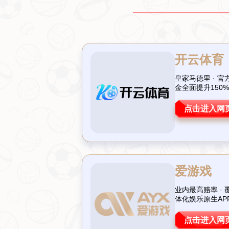
从无名到瞩目：斯佩齐亚主帅的
斯佩齐亚作为一支历史并不悠久的俱乐部，长期以
帅
接手后，球队实现了质的飞跃。以2020-20
对球员潜力的深度挖掘以及对比赛节奏的精准把控
“小而美”的队伍。
这位主教练并非一夜成名，他在职业生涯早期曾辗
教训，并将这些经验转化为对球员的激励和战术的
彩。
战术创新：防守反击中的艺术
提到
意甲斯佩齐亚主帅
，就不得不提他的战术理念
效。例如，在与AC米兰的一场比赛中，斯佩齊亞
破完成致命一击，最终爆冷取胜。这场比赛充分体
他的核心理念是“以弱制强”，强调团队协作而非
是前场的逼抢还是后场的协防，都显得井井有条。更