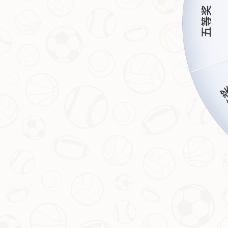
有一次，队内主力前锋因连续几场未进球而陷入低