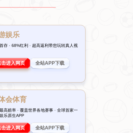
传真：0769-5963871
邮箱：admin@ze-jiuyou.com
地址：福建省宁德市福鼎市白琳镇
佩齐亚主
开主教练
热点新闻
视这支
曝米兰与扎卡达成协
败中吸取
议，药厂将收到1000万
上大放异
欧首报价
2026-08-08
图片报：拜仁对阵门兴
时尤为有
后，德国足球职业联盟
高层动态
边路突
2026-08-08
力，无论
-3强
步行者官推发布G7赛后