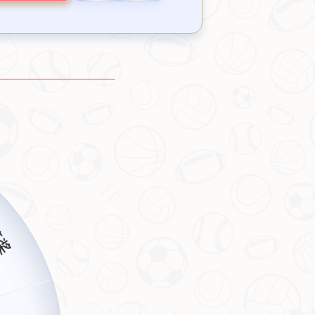
2026-08-08
九球天后”潘晓婷：热烈
祝贺赵心童世锦赛登
顶，展现中国台球新实
力
2026-08-08
，被冠
晃过防守
越”。
涯中最难