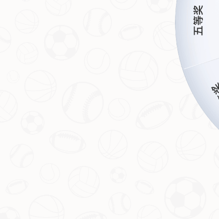
葡萄牙队的集体低迷：两年最差状态？
反观葡萄牙队，这场比赛的表现可以用“令人失望
界级球星，但整支球队却显得缺乏默契和斗志。无
两年最差的葡萄牙队
。
数据也能说明问题。在过去两年的国际赛事中，葡
往显得束手无策。这场比赛中，C罗虽然拼尽全力
界关于“是否该让位给年轻球员”的讨论。
案例分析：战术失误成关键因素
具体到这场比赛，葡萄牙队的失利并非偶然。从战
其是在中场控制上，球队显得疲软，无法有效切断
点。
相比之下，丹麦队则展现了极高的战术执行力。他
胁。可以说，这场比赛的结果不仅是个人能力的体
新老交替的时代命题
这场比赛也让人思考一个更深层次的问题：在足球
业生涯已接近尾声，而像霍伊伦德这样的年轻球员