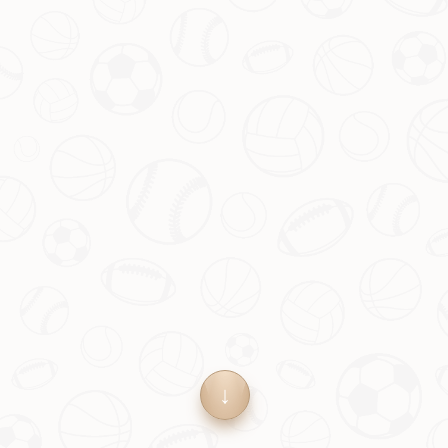
电话：0769-5963871
传真：0769-5963871
邮箱：admin@ze-jiuyou.com
地址：福建省宁德市福鼎市白琳镇
联系
信息
时尚随心，快乐随行。
福建省宁德市福鼎市白琳镇
15817690695
0769-5963871
admin@ze-jiuyou.com
Copyright 2024
九游体育(Jiuyou）官方登录入口-九游体育APP
下载
All Rights by
九游体育官网