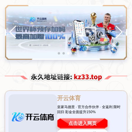
新闻资讯
当前位置：
首页
>
新闻资讯
赵心童老师赞赏：孩子坚持不懈，毅力顽强，学业
与球技兼顾
|
2026-08-09T00:30:05+08:00
前言：坚持与毅力的双重光芒
在成长的道路上，坚持和毅力往往是成功的关键。今天，
我们要讲述一个令人钦佩的故事——一位年轻人在学习与
兴趣之间找到平衡，用不服输的精神书写属于自己的精彩