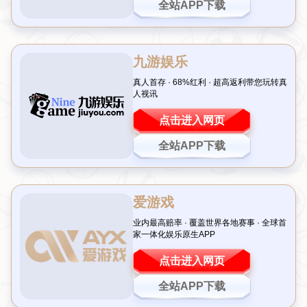
篇章。正如
赵心童老师
所评价：“这孩子做事比较坚持，有
毅力不服输，学习打球两不误。”这句话不仅是对这位学生
的肯定，也为我们揭示了成功背后的秘诀。接下来，让我
们一起走进这个故事，探寻其中的启示。
一、坚持的力量：从平凡到卓越
在赵心童老师的眼中，这位学生最令人印象深刻的特质便
是
坚持
。无论面对学业的压力还是训练的辛苦，他从不轻
言放弃。很多时候，学习的任务繁重，课后还要投入到台
球训练中，时间管理成为一大挑战。然而，他却能合理安
排时间，既保证了学业成绩的稳定，又在台球领域不断突
破。
以一次重要的考试为例，临近考试周，他依然没有放弃每
日固定的台球练习，而是利用早晚的碎片时间复习功课，
最终在考试中取得了优异成绩，同时还在校内台球比赛中
拿下冠军。这种
持之以恒
的精神，正是他能够在多方面取