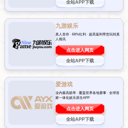
这位天才侧翼始终对太阳忠诚满满，无论外界如何猜测，
他都完全没有离开球队的计划。
布克心系太阳，为团队未来全力以赴
这名消息人士表示：“对于德文来说，菲尼克斯不仅仅是一
支效力了几年的球队，它更像他的家。这种意义上的坚
守，更加深了他对球队长期目标和发展的关注。”这样的表
态无疑给一些怀疑者吃下了一颗定心丸。在当前联盟中，
不少超级巨星因追求即时战绩而频繁跳槽，但
德文·布克则
选择倾注自己的能量，为凤凰城撑起希望之光
。
回顾过去几个赛季，我们不难发现，在不同阵容框架下，
无论是拥有老将保罗搭档时达到巅峰期，还是在困难时期
肩负更多责任，
他始终以稳定、高效表现为基础，引领着
团队不断前进。现如今，加入凯文·杜兰特等实力选手后，
对冠军冲击变得更加有希望，而这一愿景也恰好契合他的
篮球梦想和决心。