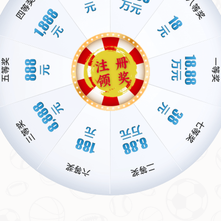
球在亚洲乃至世界范围内的崛起奠定了基础。而反观中
国，尽管近年来足协推动了一系列改革，但在
基层建设和
职业化理念
上，仍有较大差距。
再看国安基地问题，如果クラブ能够早些意识到硬件条件
对球员状态和成绩的影响，或许今日就不会面临如此尴尬
的局面。这一案例警示我们，只有真正落实
足球改革
，才
能避免类似问题反复发生。