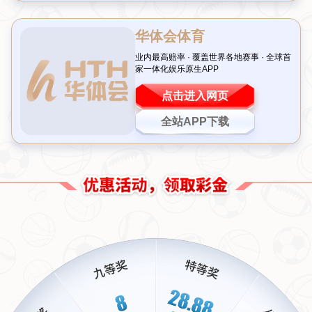
中国足球长期以来受到政策波动和短期目标的影响，俱乐
部更注重比赛成绩，而忽视了长远发展。
基础设施建设
往
往被视为“非紧急事项”，投入不足，规划短缺。以国安为
例，其基地问题并非一日之寒，而是多年积累的结果。这
种现象在其他中小俱乐部中更为普遍，甚至有些球队连固
定训练场地都没有。
资金分配失衡
尽管中超联赛曾以“金元足球”闻名，但大量资金被用于引
进外援和高薪教练，而非改善硬件条件或青训体系。相比
之下，欧洲豪门如巴塞罗那、曼联等，不仅有顶尖的主场
和训练基地，还拥有完善的梯队培养机制。这一点，正是
中国足球需要学习的
职业化标杆
。
三、从案例看问题：对比中外足球发展路径
以日本J联赛为例，自1990年代启动职业化改革以来，日
本足协和俱乐部高度重视基础设施建设，几乎每支J联赛
球队都拥有现代化的训练中心。这种长远的投入为日本足