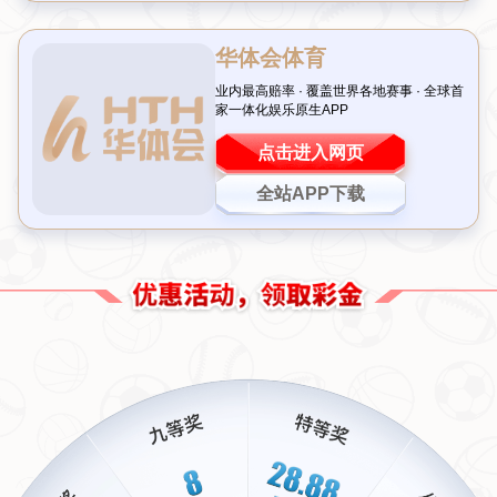
他带领球队拿下五次总冠军，创造了无数经典战役。正是
这些共同奋斗的时光，让他对每一位合作伙伴充满感激。
交棒米奇：信任与期待并存
在谈到接班人
米奇
时，波波维奇表现出了十足的信任。他
坦言，自己会在幕后提供支持，帮助这位新任主帅更好地
适应角色，同时也希望球迷能给予米奇足够的时间和空
间。
“我相信他有能力带领马刺重回巅峰”
，这句充满力量
的话语，既是对新教练的鼓励，也是对整个团队的激励。
值得一提的是，马刺近年来正处于重建阶段。年轻球员如
文班亚马的成长令人瞩目，但团队整体磨合仍需时间。波
波维奇选择在这个节点退居二线，将指挥棒交给米奇，显
然是深思熟虑的结果。他的支持和经验将成为新任主帅的
重要依靠，也为
马刺队
未来的发展奠定了基础。
案例分析：从退役到传承的成功范例