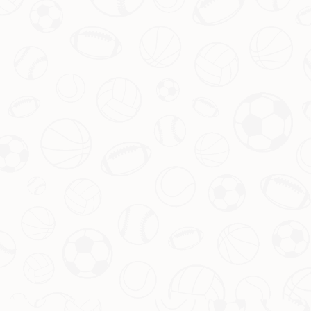
结语无需赘述 情感已在心中
通过这次深情告白，我们看到了一个不一样的
波波维奇
。
他是严师，也是慈父；他是战术大师，也是精神支柱。他
的离开不是终点，而是另一种形式的开始。而对于球迷而
言，无论未来如何变化，马刺的故事都将因他的存在而更
加动人。
热门推荐：
雷速体育APP下载-足球篮球比分与数据实时
更新 Leisu SPorts
联系信息