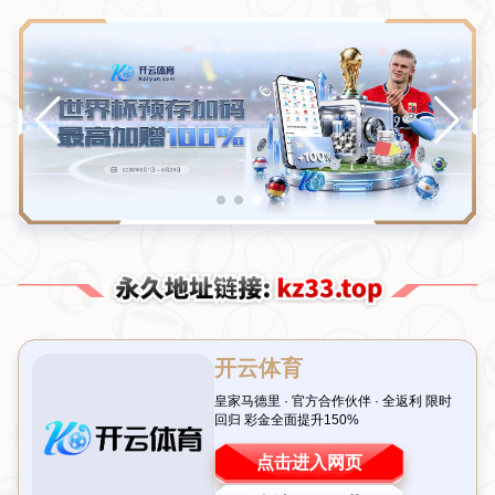
新闻资讯
当前位置：
首页
>
新闻资讯
王勤伯：2026年，齐达内接任德尚顺理成章
|
2026-08-07T00:30:04+08:00
引言：法国足球的新篇章即将开启？
在法国足球的历史长河中，德尚（Didier Deschamps）
无疑是一位功勋卓著的教练，他带领法国国家队在2018年
世界杯上夺冠，成为世界足坛的焦点。然而，随着时间推
移，关于他继任者的讨论逐渐升温。尤其是
齐达内（Zin