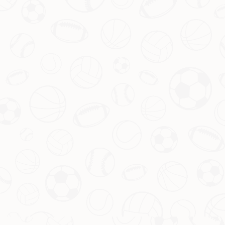
联系信息
电话：0769-5963871
传真：0769-5963871
邮箱：admin@ze-jiuyou.com
地址：福建省宁德市福鼎市白琳镇
联系
信息
时尚随心，快乐随行。