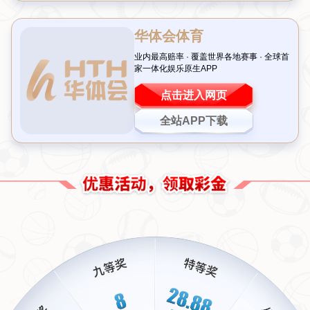
注入更多经验，尤其是在面对关键比赛时，能够起到稳定
军心的作用。
老将回归的战略意义何在
为何在以年轻球员为主的阵容中，特意召回两名老将？业
内人士分析，这与海湾杯的特殊赛制和高强度对抗密切相
关。海湾杯作为区域性顶级赛事，汇聚了众多实力强劲的
队伍，如沙特阿拉伯队和卡塔尔队，比赛往往充满不确定
性。两名老将在过往赛事中的丰富经验，将成为巴林队应
对复杂局面的重要砝码。