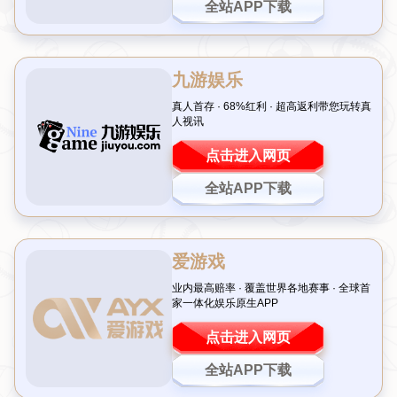
极小，仅新增了两名经验丰富的老将。这一决定不仅展现
了教练组对现有阵容的信任，也让球迷对球队在新赛事中
的表现充满期待。究竟是怎样的战略考量促成了这一名
单？本文将为您深入解析。
阵容调整微调：信任年轻力量
在最新公布的
海湾杯26人名单
中，巴林队的主力框架基本
保持不变，延续了近年来逐渐成型的年轻化趋势。据悉，
教练组在选拔过程中，重点考虑了球员近期的状态和团队
配合，而非大规模更换人选。这种策略无疑传递出一个信
号：巴林队更倾向于在现有基础上精益求精，而不是冒险
引入过多新面孔。
值得注意的是，此次名单中仅新增了两名老将，这两位球
员分别是曾在多场国际赛事中立下汗马功劳的中场核心
阿
里-哈桑
（
Ali Hassan
）和后防大将
穆罕默德-阿卜杜拉
（
Mohammed Abdullah
）。他们的回归被认为是为球队