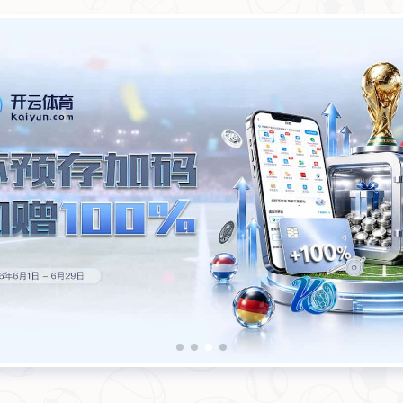
网站首页
公
团战绩：4胜7负，男单全线失利
2026-08-07T00:30:04+08:00
中国军团的表现成为国内体育迷关注的焦点。然而，首轮比赛的结
其中男单三位选手更是全部止步首轮，无一人晋级。这一成绩不
未来发展充满期待与思考。接下来，我们将深入分析这一赛事