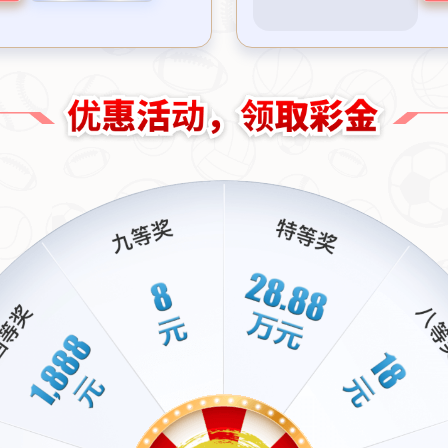
竞争力，但如何保持稳定性和培养更多新人，仍是未来的重点课题。
实力仍有待提升。尤其是在男子项目上，如何突破技术瓶颈、提升
时，年轻一代如郑钦文等人的崛起，也为我们带来了希望。或
l能够在未来几年内实现更大的突破。
，日本近年来通过系统化的训练和高水平赛事参与，已经培养
的榜样。