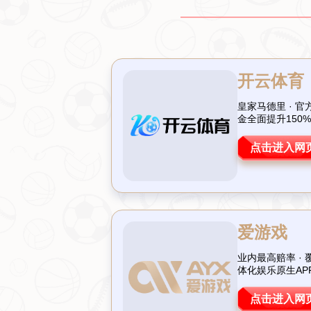
讨中国网球的挑战与希望。
一：澳网首轮整体表现 喜忧参半
今年的澳网上，中国军团共有11位选手参赛，其
但也并非全无亮点。女子选手方面，张帅、郑钦文
回了一些颜面。尤其是郑钦文，作为新生代球员的
参赛却无一突围，这种“全军覆没”的局面无疑让粉
二：男单三人出局 实力差距凸显
谈到中国男单的表现，
全军覆没
的结果确实有些刺
一道门槛。以张之臻为例，作为目前中国男单排名
上的不足。整场比赛中，他的失误频频，尤其是在
展现了一定的潜力，但经验匮乏和技术细节的欠缺
中国男单与世界顶尖水平的差距仍然较大。
三：女single表现亮眼 未来可期
相比之下，中国女选手的表现则带来了一些安慰。
不仅展现了强大的攻击力，还凭借稳定的心态赢得了
心。此外，张帅作为老将，虽然年龄渐长，但她丰