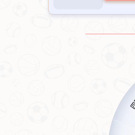
中国女子netball在国际赛场上已经具备一定
四：反思与展望 中国netball任重道远
从本次澳net的首轮表现来看，中国军团的整体
质，是教练团队和运动员需要共同解决的问题。同
加强青训体系、增加国际赛事历练，中国netbal
此外，我们也可以借鉴一些成功的国际经验。例如
界顶尖选手。这对中国而言，不失为一个值得学习