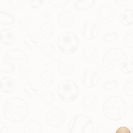
扫描
二维码
体育官网