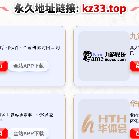
中包括多位备受期待的新星和老将。最终，
4胜7负
的成绩虽然不
等人在比赛中展现了不俗的竞技状态，成功晋级下一轮，为中
代表，她在面对强敌时的顽强斗志令人印象深刻。反观男单选
丝感到失望。
眼。张之臻、吴易昺和商竣程三位选手均在首轮遭遇失利，未
最高的选手，他在面对世界排名靠前的对手时，明显暴露出技
关键分上的处理显得不够果断。而吴易昺和商竣程两位年轻小
让他们难以在高强度对抗中占据上风。这一结果也让我们不得
特别是
郑钦文的出色发挥
，她在首轮对阵一位排名高于自己的
比赛。她的胜利不仅是个人实力的体现，也为中国女single
富的经验和顽强的意志依然是队伍中的定海神针。这些正面案