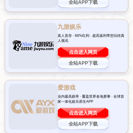
的未来去向展开激烈讨论。而其中，
皇家马德里
被认为是
这位西班牙少帅最有可能的下一站。究竟是什么原因促使
阿隆索做出这一决定？他的离开又将带来怎样的影响？本
文将为您深度解析。
一、哈维阿隆索的勒沃库森之旅：辉煌与遗憾并存
哈维·阿隆索自2022年接手勒沃库森以来，凭借出色的战
术理念和对年轻球员的培养，带领球队在德甲赛场上展现
出强大的竞争力。本赛季，勒沃库森更是成为拜仁慕尼黑
的有力挑战者，一度领跑积分榜。尤其是在进攻端的流畅
配合和防守端的稳固表现，让人们看到了这位前世界级中
场的执教才华。然而，尽管成绩斐然，阿隆索在接受采访
时坦言，他希望在职业生涯中迎接新的挑战，这也成为他
决定离队的直接原因。
值得一提的是，在他的带领下，勒沃库森不仅在联赛中表
现亮眼，还在欧战赛场展现了不俗实力。这样的成绩单无
疑为他的教练生涯增添了光彩，但同时也让人好奇：为何