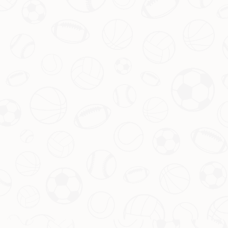
力。
五、市场反响与球迷期待
哈维·阿隆索的决定一经公布，立刻在社交媒体上引发热
议。许多球迷表示，虽然不舍他在
德甲
的精彩表现，但如
果能看到他回到伯纳乌，他们同样会给予支持。一位资深
球迷留言道：“无论在哪里，我们都相信哈维能创造奇
迹。”这种信任，正是对他过往成就的最好肯定。
而对于皇家马德里的拥趸来说，如果这位少帅真的回归，
无疑将点燃他们对新赛季的无限遐想。毕竟，他的到来可
能不仅是战术上的革新，更是一种情感上的共鸣。
精选资源：
爱游戏体育（中国）官方登录入口网址-APP
下载 AYX Game