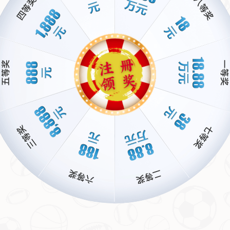
三、案例分析：从球员到名帅的转型典范
回顾哈维·阿隆索的职业轨迹，不难发现他是如何从一名顶
级球员转型为优秀教练的。以他在利物浦、皇家马德里和
拜仁慕尼黑的经历为例，他不仅积累了丰富的比赛经验，
还从多位名帅如贝尼特斯、穆里尼奥和瓜迪奥拉身上汲取
了宝贵的执教智慧。正是这种多元化的学习背景，让他在