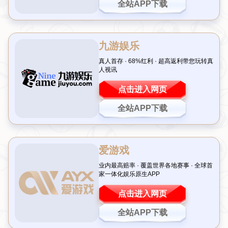
技难以望其项背。
深厚财力源于雄厚国家背景
对于巴黎和曼城来说，它们之所以能够实现快速崛起，与
其背后的资本投入有着直接关系。
卡塔尔体育投资基金
于
2011年收购了巴黎圣日耳曼，使该俱乐部迅速进入金元时
代。大笔投融资如潮水般涌入，为球队购买世界顶尖球员
提供了充足保障。同样地，由阿布扎比联合集团拥有的マ
ンチェスターシティ在2008年开始经历相似的发展轨迹，
从此开启了一系列划时代的大手笔转会操作。
这种
资本注入
不仅帮助两队吸引到了内马尔、姆巴佩、哈
兰德等超一流球星，也提升整体球队竞争力，在欧洲乃至
全世界范围内争夺最高荣誉。而这场“军备竞赛”的另一面
则让许多无类似资源支撑的传统豪门感受到巨大压力。