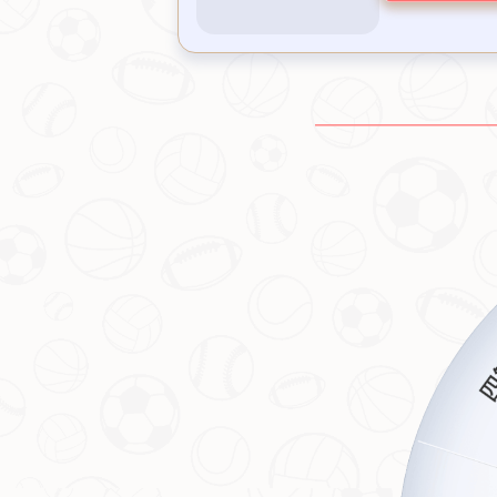
其次，他识别到了对手左翼暴露出的薄弱环节，并
入，该区域成效显著，多次威胁到对手球门。这种
需要具备的重要素质。
最后，在比赛进入关键阶段时，他大胆撤下一名前
于制造机会并把握进攻节奏方面，此举发挥了巨大
等策略运用之下，短短时间完成数项重大任务，于
宇轩昂实属难能可贵价值匪浅！
这一系列战略判断不仅展示其高层领导风范，更带
成功背后的心路历程
如此杰出的临阵应变能力究竟何以能够展现呢？此