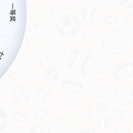
卓越品质
睿智典范
扫描
二维码