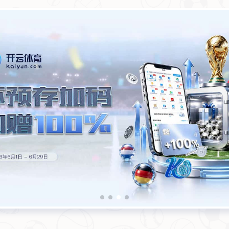
网站首页
公
皇马三次妙招逆袭，绝境化狂欢！
2026-08-08T00:30:05+08:00
在绿茵场上绽放光芒。这一次，幕后英雄是
43岁的“龙哥”—
实现逆转。而这所有的一切，都要归功于他的大师级调兵遣将
。作为一位经验丰富的主帅，安切洛蒂依靠自己独到的眼光和