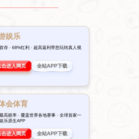
传真：0769-5963871
邮箱：admin@ze-jiuyou.com
上经验老
地址：福建省宁德市福鼎市白琳镇
热点新闻
启蒙教练评石洵瑶：实
力强劲，可挑战国家队
任何主力
2026-08-08
曝米兰与扎卡达成协
议，药厂将收到1000万
欧首报价
2026-08-08
队记：布克身边人强调