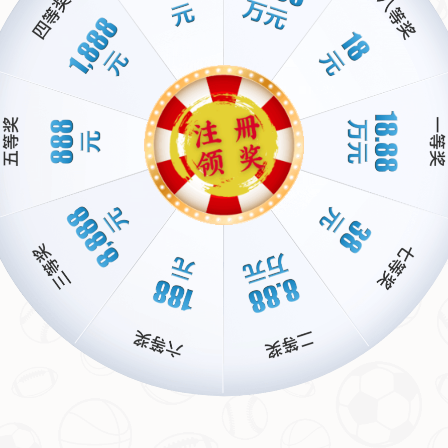
终以平局收场，但赛后无论是球迷还是媒体，都一致认为
这是一场值得回味的比赛。穆斯卡特在谈到这场比赛时表
示：“我们看到了申花的韧性，也看到了自己的不足。这种
针锋相对的对抗，让我们在复盘时找到了更多提升空间。”
他特别提到，比赛中球员们展现出的团队配合和临场应变
能力，正是得益于平时面对强敌时的磨砺。
这样的案例充分说明，与申花的
激烈竞争
不仅仅是为了分
数，更是一种成长的机会。穆斯卡特强调：“每一场比赛都
是一次学习的过程，尤其是面对像申花这样的对手，我们
必须时刻保持警觉。”
三：激情背后的战术博弈
当然，激情之外，战术层面的较量同样不可忽视。穆斯卡
特透露，在准备与申花的比赛时，他的团队会花费大量时
间研究对手的风格和核心球员的表现。他笑着说：“申花总
能给我们带来意想不到的挑战，这也是为什么每一次德比
战都如此吸引人。”通过细致的分析和针对性的部署，海港