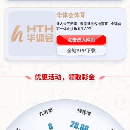
一：竞争如何点燃激情之火
在采访中，穆斯卡特毫不掩饰对申花队的尊重，他坦言：
“与申花的每一次交锋，都像是一场没有退路的战役。”这
种
激烈竞争
并非仅仅停留在赛场上，而是渗透到训练、战
术布置甚至球员心态的每一个细节。穆斯卡特认为，正是
这种高压环境，让球队在比赛中迸发出更多的
创造力
和
斗
志
。他说，每次面对申花，球员们都会不自觉地提升专注
度，这种无形的压力反而成为了激发潜能的动力。
作为一个成功的教练，穆斯卡特深知，
上海德比
不仅仅是
两支球队之间的较量，更是两座城市文化和球迷情感的碰
撞。每一次对决，都能让球迷感受到那种心跳加速的紧张
感，而这种氛围反过来也激励着球员们全力以赴。
二：从案例看德比战的独特魅力
回顾今年的一场经典对决，海港队在主场迎战申花的那场
比赛堪称教科书般的激烈。双方在90分钟内你来我往，最