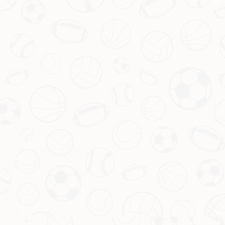
如签名会、抽奖环节等，进一步拉近了球队与球迷之间的
距离。这也让我们看到，中超联赛不仅仅是足球赛事，更
是一种连接情感、传递热爱的文化符号。
链接参考：
Premier Leaguage·英超联赛直播免费在线观
看-EPL TV足球体育平台
联系信息
电话：0769-5963871
传真：0769-5963871
邮箱：admin@ze-jiuyou.com
地址：福建省宁德市福鼎市白琳镇