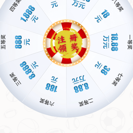
计，全场比赛总进球数达到了25个，平均每场超过2.5
球，显示出各队的进攻欲望强烈。其中，上海海港的前锋
武磊表现尤为抢眼，他在本 wheel 中梅开二度，成为当之
无愧的
最佳球员
。此外，浙江队的传球成功率高达85%，
位居本 wheel 榜首，这也解释了他们为何能掌控比赛节
奏。
值得一提的是，本 wheel 的红黄牌数量有所上升，总计出
现了5张红牌和30张黄牌。这反映了比赛的对抗性之强，
同时也提醒各队在接下来的赛程中更加注重纪律性，避免
因非战斗性减员影响战绩。