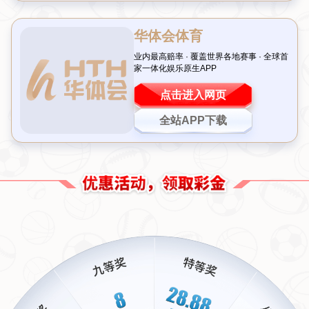
黑马崛起：小球队也有大梦想
除了豪门对决，本輪的
中超第十一轮MATCH DAY
还见证
了多支中小球队的惊艳表现。例如，浙江队在本赛季持续
发挥出色，他们在面对实力强劲的对手时毫不畏惧，以2:
0击败了武汉三镇。这场比赛中，浙江队的团队配合堪称
教科书级别，尤其是他们的快速反击让人眼前一亮。这种
“以弱胜强”的案例，正是中超联赛的魅力所在。
另一支值得关注的队伍是沧州雄狮。他们在本轮比赛中凭
借顽强的防守和精准的定位球战术，爆冷逼平了排名靠前
的成都蓉城。这不仅为球队赢得了宝贵的积分，也让更多
人开始关注这些默默耕耘的小俱乐部。在激烈的
中超联赛
舞台上，每一支队伍都在用汗水书写属于自己的故事。
数据解读：谁是本轮最佳
从数据角度看，本輪的
MATCH DAY
同样精彩纷呈。据统