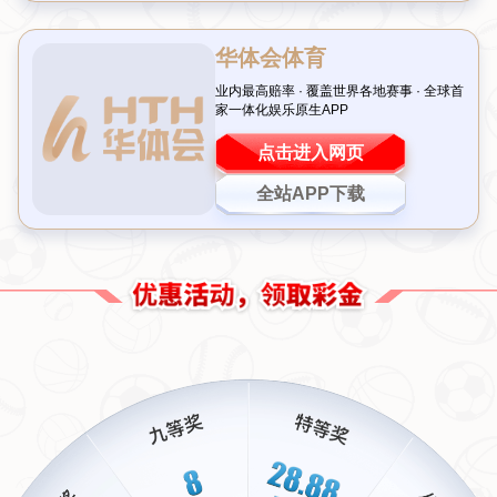
高额收入背后的原因解析
为何这场比赛能为国米带来如此可观的收入？首先，圣西
罗球场的巨大容量是一个重要因素。作为欧洲最大的足球
场之一，它能够容纳超过7万名观众，每一张门票都意味