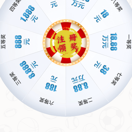
着不菲的收入。其次，
米兰德比
的历史积淀和激烈竞争让
球迷愿意为之付出高价，甚至部分VIP席位的票价高达数
百欧元。此外，俱乐部近年来在市场营销上的投入也起到
关键作用，通过限量周边、线上直播等形式进一步刺激了
消费。
以本赛季为例，国米在票务系统上进行了优化，不仅提高
了购票效率，还通过动态定价策略，让热门赛事的票价更
加灵活。这种方式既保证了普通球迷的基本需求，也最大
限度地挖掘了高端市场的潜力，最终促成了
650万欧元
的
惊人收入。
案例分析：历史数据对比凸显增长
回顾过去几年的数据，可以发现米兰德比的商业价值正在
稳步提升。以2019-2020赛季的一场德比如说，当时国米
的门票收入约为400万欧元，而如今已增长至
650万欧
元
，增幅显著。这一变化离不开疫情后足球市场的复苏，
以及俱乐部在品牌推广上的努力。同时，国际市场的开拓