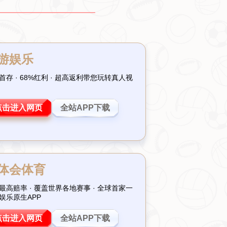
传真：0769-5963871
邮箱：admin@ze-jiuyou.com
地址：福建省宁德市福鼎市白琳镇
热点新闻
资待遇和
更高的
C罗亚冠表现：球队获
胜却无进球入账
2026-08-06
【国王杯】莱万双响
炮，巴萨客场4-0横扫
挺进16强
2026-08-06
执掌步行者四十余载，