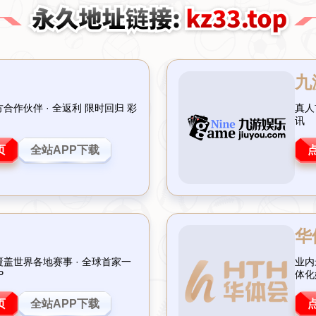
焦点
马与AC米兰的合同将在2021年夏天到期。然而，双方在薪
希望以较低的成本完成续约，但球员经纪人拉伊奥拉却坚持要求
到了机会，尤其是那些急需顶级门将的俱乐部。