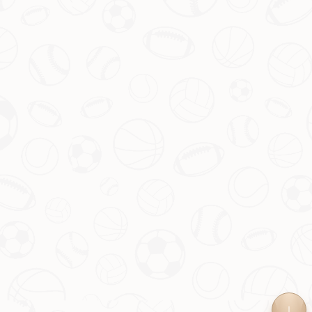
扫描
二维码
体育官网