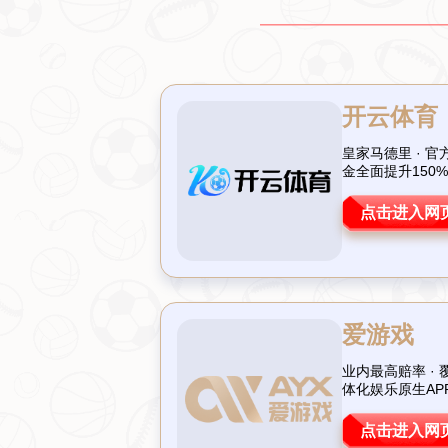
马的争夺战值得每一位球迷持续关注。
多纳鲁马续约难题：合同到期成
作为世界足坛最年轻且最具潜力的门将之一，多纳鲁
未来规划上的分歧迟迟未能弥合。据悉，AC米兰
薪水以及明确的职业保障。这种僵局让其他豪门看