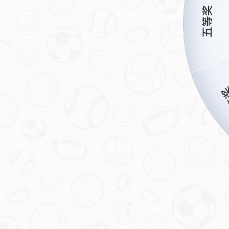
“如果无法达成一致，多纳鲁马很可能会以自由身离
市场上的香饽饽。
国米的野心：900万欧年薪能否打
在众多追求者中，国际米兰的表现尤为引人注目。
900万欧元
的合同吸引多纳鲁马加盟。更重要的是
价比的操作。
相比之下，目前效力于国米的汉达诺维奇虽然经验
神，不仅能提升球队后防线的稳定性，还能为未来
一个需要权衡的问题。
其他豪门的虎视眈眈：竞争加剧
除了国际米兰外，包括巴黎圣日耳曼、切尔西在内
例，他们拥有雄厚的财力支持，完全有能力匹配甚
线，进一步提升球队在英超和欧冠中的竞争力。