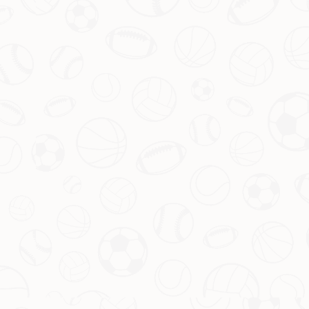
 PG麻将电子游戏APP下载
资讯
快捷
导航
拜仁世俱杯首秀狂胜10球，K77双助攻
网站首页
闪耀悲喜夜
公司简介
2026-08-06
产品中心
新闻资讯
拜仁世俱杯首秀狂胜10球，K77双助攻
联系九游
闪耀悲喜夜
2026-08-06