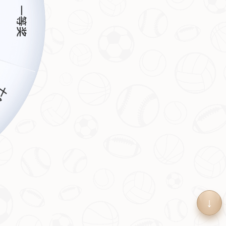
扫描
二维码
体育官网
九游体育官网