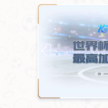
0769-5963871
admin@ze-jiuyou.com
新闻资讯
鏖战]TTG与DYG平分秋
|
在刚结束的KPL秋季赛对阵中，广州TTG与重庆
一夫当关
；而佳心凭借镜在后期找到关键节奏，为
人们再次见证电竞选手顶尖操作和策略的魅力。