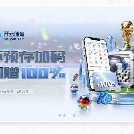
网站首页
公
色：清清关羽力挽狂澜，佳心镜后期绝境重生
2026-08-07T00:30:04+08:00
DYG战成了平局。双方鏖战两场，各有亮点。其中
清清的关羽霸
团队创造了翻盘希望。这场比赛不仅为粉丝奉献了一场视觉盛