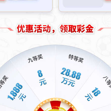
比赛前，他们已经连续四场失利，而0比4的惨败无疑是雪上加
俱乐部或赛事中遭遇过如此长时间的连败。这次
五连败
不仅打
瓜迪奥拉坦言球队在防守和进攻两端都出现了严重问题，尤其
。无论是球员的状态还是战术安排，都显得毫无章法。主力球