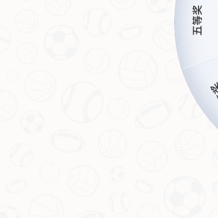
德几乎隐身，全场仅有一次射门，而后防线更是漏
二、热刺火力全开 完美战术成关键
反观客队热刺，他们在本场比赛中展现了极高的竞
速反击不断冲击曼城的防线。尤其是孙兴慜的表现
为了场上的绝对核心。
此外，热刺的中场组合展现了强大的控制力，完全
不仅体现了团队默契，也凸显了波斯特科格鲁对球
在逐渐成为英超争冠的有力竞争者。
三、案例分析：防守漏洞成致命伤
以这场比赛为例，曼城的失利很大程度上源于防守
破后传中得分。随后，第二和第三粒进球同样是由
的几场连敗中，类似问题反复出现。数据统计显示
相比之下，热刺则充分利用了对手的弱点。他们的
挡。这种针对性极强的打法，或许是其他球队未来
四、瓜迪奥拉如何破局
面对这样的困境，瓜迪奥拉显然需要迅速调整。首