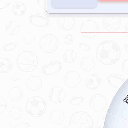
一、曼城状态低迷 五连败创历史
本赛季，曼城的状态令人担忧。在这场对阵热刺的
奥拉作为世界足坛顶尖教练之一，此前从未在任何
个人纪录，也让曼城的卫冕前景蒙上阴影。赛后，
制力的丧失，让对手频频抓住反击机会。
值得一提的是，曼城在本场比赛中的表现堪称灾难