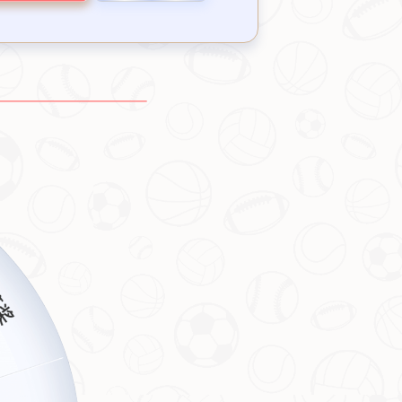
茨：痛失世界级球星
2026-08-09
乒乓球女单巅峰对决直
播
2026-08-09
霜。瓜迪
破了他的
是中场控
员如哈兰