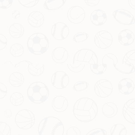
更加稳固。其次，如何激活哈兰德等核心球员的状
力带领球队走出低谷，但时间并不站在他这边。
与此同时，球迷和媒体也在关注着，接下来的几轮
气造成更大打击，甚至可能动摇管理层对他的信任
参考网站：
c7c7娱乐手机APP下载-官网入口最
联系
信息
热点
时尚随心，快乐随行。
福建省宁德市福鼎市白琳镇
15817690695