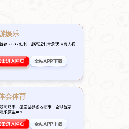
传真：0769-5963871
邮箱：admin@ze-jiuyou.com
地址：福建省宁德市福鼎市白琳镇
热点新闻
梁王组合加油！黄雅
琼：双打靠互相激励，
竞技状态有起伏
2026-08-09
【欧冠】凯恩梅开二度
穆西亚拉建功，拜仁3-
0完胜勒沃库森
2026-08-09
药厂总监发文惜别维尔