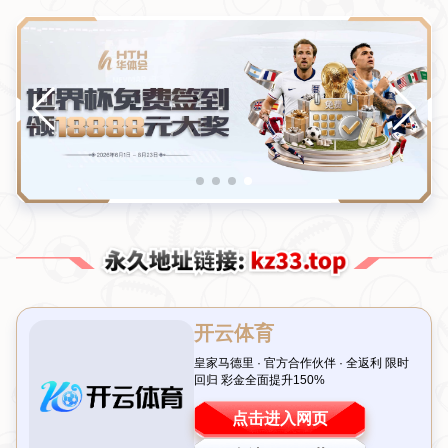
新闻资讯
当前位置：
首页
>
新闻资讯
英超十年进球制造排行：凯恩领跑，萨拉赫紧随其
后
|
2026-08-07T00:30:04+08:00
在足球的世界里，进球和助攻是衡量一名球员进攻能力的
重要指标。尤其是在竞争激烈的英超联赛中，能够持续创
造进球机会的球员往往是球队的核心，也是球迷心中的英
雄。今天，我们将聚焦
英超近10个赛季制造进球榜
，探讨