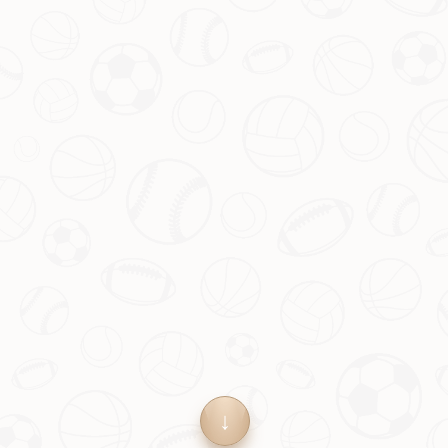
电话：0769-5963871
传真：0769-5963871
邮箱：admin@ze-jiuyou.com
地址：福建省宁德市福鼎市白琳镇
联系
信息
时尚随心，快乐随行。
福建省宁德市福鼎市白琳镇
15817690695
0769-5963871
admin@ze-jiuyou.com
Copyright 2024
九游体育(Jiuyou）官方登录入口-九游体育APP
下载
All Rights by
九游体育官网