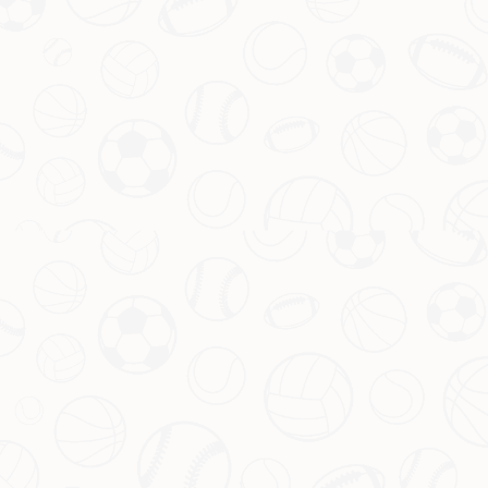
己的关键。如果能在联赛中取得连胜，或是在杯赛中有所
突破，或许能暂时缓解来自各方的压力。但如果成绩持续
低迷，曼联管理层可能不得不考虑更换主帅的可能性。毕
竟，足球是一项结果导向的运动，无论你的管理方式多么
独特，最终都要用胜利说话。更重要的是，滕哈格局部能
否找到平衡点，既保持权威又赢得球员信任，将是他避免
下课危机
的关键。
五：球迷与媒体的双重压力
除了俱乐部内部的问题，外部舆论也在不断放大 торрен
哈赫面临的困境。社交媒体上，关于“#TenHagOut”的标
签热度居高不下，不少球迷直言他的战术已经过时。而英
国多家知名体育媒体也频频爆料，指责其管理方式导致了
队伍士气低落。在这样的背景下， торрен哈赫不仅要应
对比赛中的挑战，还要承受巨大的心理负担。如何在重重
压力中找到突破口，或许是他目前最大的考验。