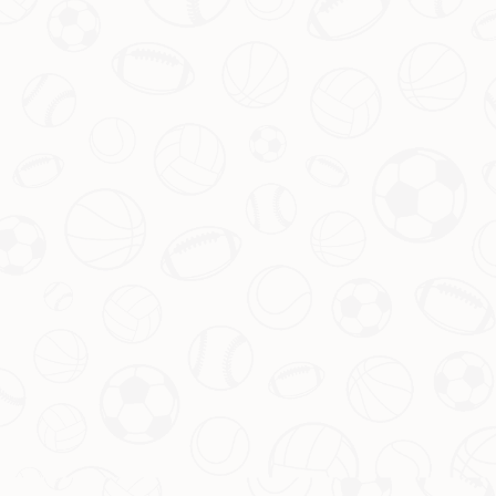
参考网站：
PG电子游戏在线试玩-赏金女王模拟器官方网
站 Bounty Queen PG Gaming
联系信息
电话：0769-5963871
传真：0769-5963871
邮箱：admin@ze-jiuyou.com
地址：福建省宁德市福鼎市白琳镇