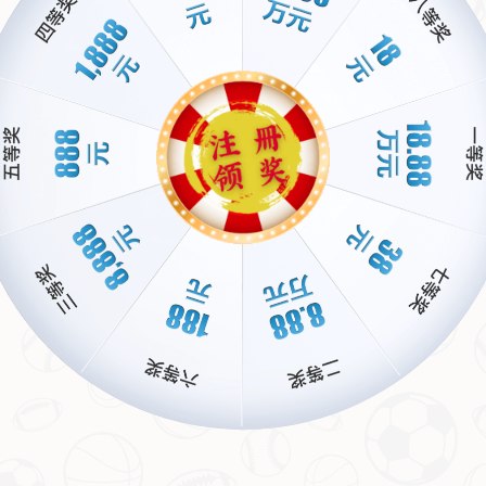
报道称，一些核心球员在私下表达了对战术安排的不满，
而替补球员则抱怨出场机会过少。显然，
滕哈格局部矛盾
已经成为阻碍球队前进的一大隐患。如果无法及时调整策
略，他的帅位恐怕真的岌岌可危。
三：案例分析：弗爵爷时期的对比
回顾历史，曼联在弗格森爵士时代也曾经历过更衣室风
波，但老爵爷总是能通过灵活的管理手段化解危机。以贝
克汉姆为例，尽管两人曾因“飞靴事件”关系紧张，但弗爵
爷最终选择了适当妥协，确保了球队整体利益。而反观现
在的滕哈格，他似乎更倾向于“一刀切”的解决方案，缺乏
必要的变通。这种对比让人不禁思考，
强硬处事方式
是否
真能适应现代足球的高压环境？
四：未来展望与可能的转折点
对于滕哈格来说，接下来的几场比赛或许将成为他证明自