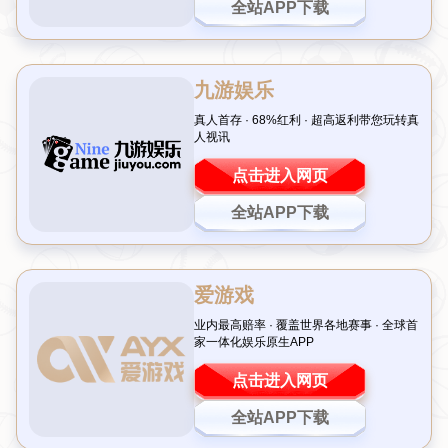
联内部对他的管理方式也出现了担忧的声音。今天，我们
就来剖析这位荷兰教头的执教风格，探讨他的未来究竟何
去何从。