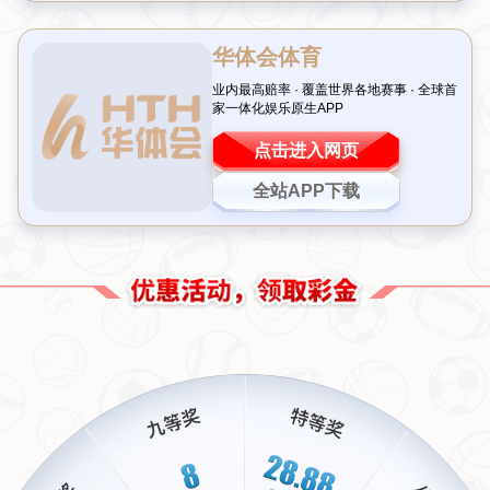
历史转会费回顾：亿元先生的起点
回溯安东尼的职业生涯，他早在多年前就以“亿元先生”的
身份完成了一次震撼足坛的转会。当时，高达1亿欧元的
转会费让人们对他寄予厚望。然而，职业生涯中期的起伏