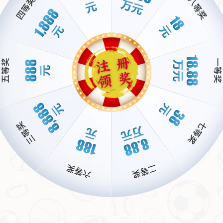
一度让外界质疑他的价值。如今，随着他在球场上的持续
爆发，这些质疑似乎已被彻底击碎。
当前，转会市场对球员估值的标准越发多元化，除了数据
表现外，年龄、商业价值以及球队战术适配度都是重要考
量因素。安东尼虽然已不再是年轻小将，但他用实际行动
证明，自己依然是豪门争抢的对象。
市场分析：安东尼现在的身价几何
根据最新数据和市场趋势，安东尼的身价可能已经突破了
当初的1亿欧元。以目前顶级前锋的市场行情来看，类似
的数据表现通常对应着
1.2亿至1.5亿欧元
的身价区间。更
重要的是，他的经验和在大场面中的发挥能力，是许多年
轻球员无法比拟的优势。
此外，安东尼在商业层面的吸引力也不容忽视。作为一名
拥有庞大粉丝基础的球星，他的存在能为俱乐部带来可观
的周边收入和品牌效应。这一点或许会在未来的转会谈判