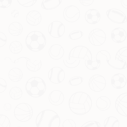
化阶段，每一场失误都可能导致排名下滑。对于ミ兰来
说，如何解决
上半场低迷
的问题，将是决定他们能否锁定
欧冠资格的关键。此外，提升球员的心理素质和体能储
备，也是在密集赛程中不可忽视的环节。只有做到攻守平
衡，才能真正稳住阵脚。
未来展望：优化首发与战术创新并重
面对接下来的挑战，AC米兰需要在首发阵容和开局策略
上进行更多尝试。或许可以考虑让核心球员轮换出场，以
保证体能充沛；同时，在面对不同类型对手时采取更有针
对性的打法，而不是一味依赖下半场的爆发。唯有如此，
这支红黑军团才能摆脱目前的困境，向着更高的目标迈
进。
优质网站：
皇冠体育(中国）APP下载-官方登录入口 Cro
wn Sports tv