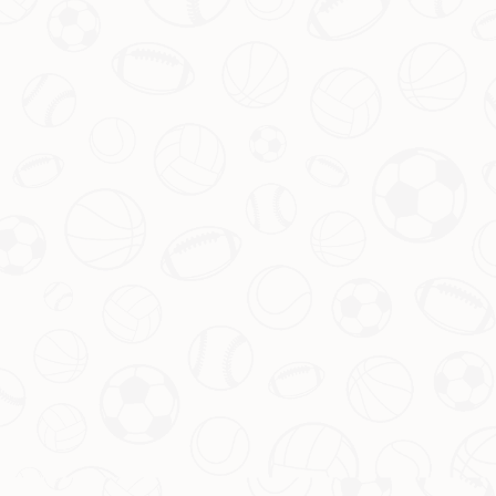
联系信息
电话：0769-5963871
传真：0769-5963871
邮箱：admin@ze-jiuyou.com
地址：福建省宁德市福鼎市白琳镇
联系
信息
时尚随心，快乐随行。
福建省宁德市福鼎市白琳镇