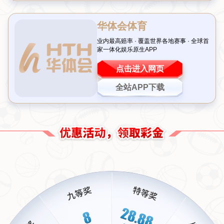
尽管开局不利，但主教练孔塞桑的临场调整能力无疑是米
兰的一大亮点。他善于在比赛中途根据对手特点进行针对
性部署，往往能在下半场掀起反击浪潮。在与罗马的关键
战中，孔塞桑在中场休息时果断换上速度型边锋，并调整
阵型为更具侵略性的4-3-3，这一变化直接改变了比赛走
势，米兰最终以2:1完成逆转。这样的*“习惯性逆转”*已成
为他的标签，但也引发了讨论：如果球队能在一开始就保
持高强度，是否会减少不必要的风险？
案例分析：对阵尤文的惊险一战
在最近与尤文图斯的较量中，AC米兰再次展现了这种“先
抑后扬”的特质。上半场，尤文凭借精准的反击两度破门，
而ミ兰则毫无还手之力。然而，下半场风云突变，通过换
人调整和高压逼抢，ミ兰在最后20分钟连扳两球，最终战
平对手。这场比赛充分体现了
孔塞桑的战术智慧
，但同时
也暴露出团队整体稳定性不足的问题。如果类似情况反复
出现，ミ兰恐将在关键战役中丢掉宝贵积分。