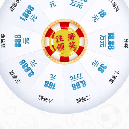
争四前景：ミ兰仍需加倍努力
当前意甲积分榜上，AC米兰虽然位列前四，但身后追兵
紧逼，拉齐奥和亚特兰大仅落后几分。随着赛季进入白热