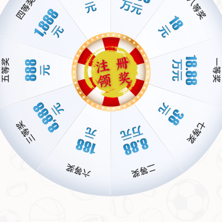
茫
不仅仅是欧冠，马竞在
西甲联赛
中的表现同样令人担忧。
在近几轮联赛中，他们同样未能从皇马和巴萨身上拿到分
数，目前已经被榜首拉开了一定的差距。数据显示，马竞
争夺联赛冠军的概率已经大幅下降，甚至有跌出前四的风
险。
以最近一场对阵巴萨的比赛为例，尽管马竞主帅西蒙尼排
出了较为保守的阵型，但球员们在场上的执行力明显不
足，尤其是前锋线的低效让球队错失多次破门良机。这种
状态下，
如何调整战术，重振士气
，成为了摆在教练组面
前的一道难题。
三、案例分析：为何马競双线作战如此
艰难
回顾过去几个赛季，马競一直以坚韧的防守著称，但在本