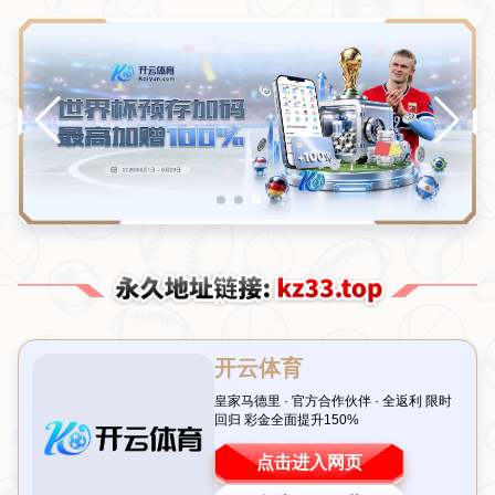
新闻资讯
当前位置：
首页
>
新闻资讯
【早报】马竞欧冠惨遭淘汰，西甲争冠再失一强！
|
2026-08-06T00:30:05+08:00
前言：马竞的双线失利引发热议
在足球的世界里，强队之间的对决总是备受瞩目。然而，
当一支劲旅接连遭遇顶级对手并双线失利时，球迷和媒体
的讨论热度更是直线上升。最近，马德里竞技（马竞）在
欧冠和西甲赛场上接连不敌皇家马德里与巴塞罗那，不仅