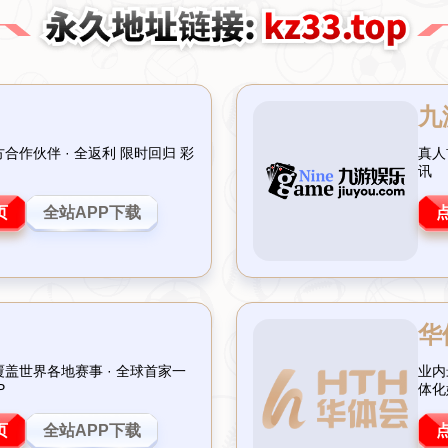
动力。
直备受关注。然而，竞技体育从来不是一帆风顺的，输赢交替
难的一周
”。通过他在社交媒体上的发言，我们可以看到，即使
”的态度来激励自己和粉丝。这种精神不仅是体育人的写照，也
化，内心的坚定和对未来的信念才是支撑我们走下去的关键。
徐新一样做到
不被挫折击倒
？首先，需要正视问题，而不是逃
其次，可以尝试从小目标开始，比如每天完成一件有意义的事
或者像
徐新社媒
那样，通过文字表达情绪，既是自我疗愈，也
它提醒我们不要沉溺于过去的失意，而是要聚焦于未来的可能性
低谷。以某位知名球员为例，他在一次重要比赛中因失误导致
陷入自我怀疑。但他没有因此放弃，而是选择在训练中加倍努
前行
”的最好诠释。正如徐新所言，无论这一周有多么“
艰难的一