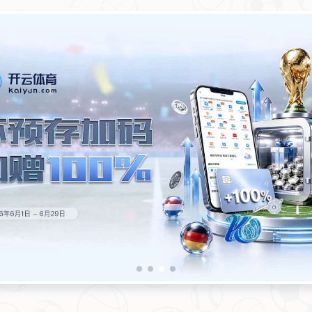
网站首页
公
一周已过，未来可期，继续努力！
2026-08-06T00:30:05+08:00
遭遇挑战和困难都是常态。最近，知名足球运动员徐新在社交
，继续前行！”短短几个字，不仅流露出他面对困境时的坚韧，
媒
这条动态展开，探讨如何在逆境中调整心态，以
继续前行
为