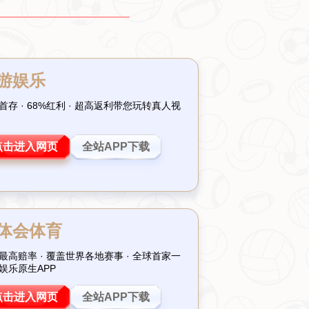
传真：0769-5963871
邮箱：admin@ze-jiuyou.com
地址：福建省宁德市福鼎市白琳镇
、状态起
面对低
热点新闻
是我们在
图赫尔压力山大：6成
球迷呼吁下课，齐达内
避。承认
或将接棒复出
情，逐渐
2026-08-06
能感染他
。
gen斯与奥康纳巅峰对
决，世界公开赛新王花
落谁家？
球队失
2026-08-06
力，并在
周
”，只要
【探秘】山东如何实现