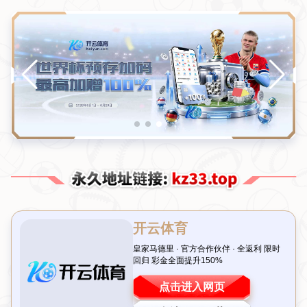
新闻资讯
当前位置：
首页
>
新闻资讯
惊心动魄！肖国栋第三阶段11-12惜败希金斯，第20
局鏖战逾一小时
|
2026-08-06T00:30:05+08:00
前言：一场令人窒息的斯诺克对决
在斯诺克赛场上，紧张与刺激往往并存，而肖国栋与希金
斯的这场比赛无疑将这种氛围推向了极致。第三阶段比分
胶着至11-12，第20局更是上演了一场超过1小时的单局鏖