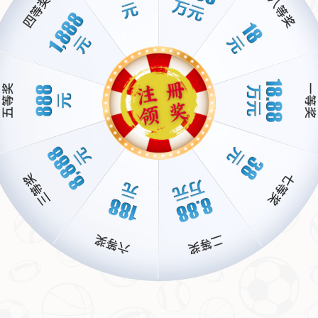
上的局面变得异常复杂，每一杆都需要深思熟虑。据统
计，类似
单局鏖战超1小时
的情况在顶级赛事中并不常
见，但一旦出现，往往意味着双方都在为胜利拼尽全力。
此外，这一局还出现了多次安全球失误后的反击机会，但
两位选手都没有轻易把握住。这种来回拉锯的状态，不仅
考验技术，更考验心理素质。正如解说员所评价的那样：
“这是一场真正的耐力战，谁先犯错，谁就可能输掉整场比
赛。”
三：案例分析-类似经典对决的启示
回顾历史，斯诺克赛场上不乏类似的经典胶着战。例如20
19年世锦赛决赛特鲁姆普对阵希金斯的最后几局，也曾出
现过长时间的对峙。当时的特鲁姆普凭借更稳定的心态笑
到最后。这给我们一个启示：在面对
比分胶着
的关键时
刻，心态往往比技术更为重要。
回到肖国栋与希金斯的这场比赛，第20局虽然以微小的分
差结束，但它充分体现了双方在压力下的应对能力。对于