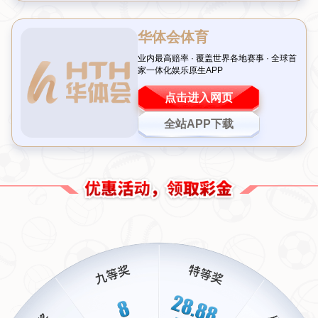
这场比赛之所以如此引人注目，不仅在于比分的
胶着状
态
，更在于两位选手在关键时刻的表现。每一杆、每一个
防守都充满了策略性，观众仿佛能感受到选手们内心的博
弈。正如许多球迷所言：“这局比赛就像一部悬疑片，你永
远不知道下一秒会发生什么。”
二：第20局解析-超长耗时的背后原因
为何一局比赛能持续超过1小时？这与双方的战术选择密
不可分。在第20局中，肖国栋和希金斯都采取了谨慎的态
度，更多地选择了防守而非冒险进攻。这种情况下，桌面