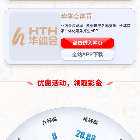
但在本赛季，34岁的格林用实际行动打破了质疑。他的三
分命中率提升至接近40%，成为职业生涯的新高。这一数
据的背后，是无数个训练日夜里的苦练，也是他对自身技
术的不断打磨。如今，当对手不敢再轻易放空他时，勇士
队的整体空间被进一步拉开，为库里和汤普森创造了更多
的出手机会。可以毫不夸张地说，
追梦的三分进化
直接提
升了球队的战术维度。
数据背后的故事 34岁不言老